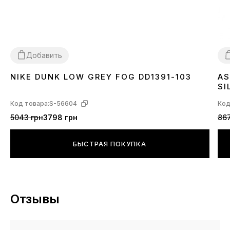
Добавить
NIKE DUNK LOW GREY FOG DD1391-103
AS
36
37
38
39
40
41
42
43
44
45
3
SI
Код товара:
S-56604
Код
5043 грн
3798 грн
867
БЫСТРАЯ ПОКУПКА
Отзывы