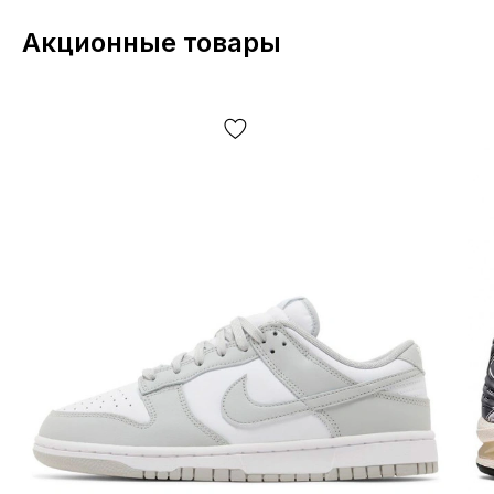
комплектации (включая, но не ограничиваясь —
расположение этикеток, бирок, их форма, размер или
Акционные товары
содержание, мелкие принты, цвет коробки или
упаковочной бумаги и т.д.) могут отличаться от
представленных на фото, т.к. производитель может
изменять БЕЗ ПРЕДУПРЕЖДЕНИЯ, включая, но не
ограничиваясь —дизайн, комплектацию,
производственный цикл и другое, в зависимости от
большого кол-ва факторов, включая, но не
ограничиваясь — от партии, года выпуска, страны
производителя и т.д.!