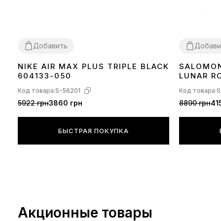
Добавить
Добави
NIKE AIR MAX PLUS TRIPLE BLACK
SALOMON
36
37
38
39
40
41
42
43
44
45
36
37
38
39
604133-050
LUNAR R
Код товара:
S-56201
Код товара:
S
5922 грн
3860 грн
8890 грн
41
БЫСТРАЯ ПОКУПКА
Акционные товары