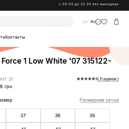
с 09:00 до 22:30 без выходных
UA
RU
ата
Контакты
r Force 1 Low White '07 315122-
5
( 11 оценок )
027
8 грн
азмер
Размерная сетка
37
38
39