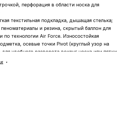
рочкой, перфорация в области носка для
;
гкая текстильная подкладка, дышащая стелька;
пеноматериалы и резина, скрытый баллон для
 по технологии Air Force. Износостойкая
одметка, осевые точки Pivot (круглый узор на
для удобного разворота вокруг носка или пятки
правлении. Надежно прошито для дополнительно
ШЕ
ТЬ:
универсальная;
ИТЕЛЬ:
Вьетнам.
ВИД:
классика и надежность, абсолютно
чивая кожа и прочная строчка, обувь не
 в уходе и крайне надежна. Подойдет под любой
 отличается повышенным комфортом.