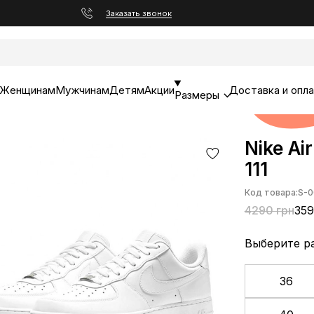
Заказать звонок
Женщинам
Мужчинам
Детям
Акции
Доставка и опл
Размеры
Nike Ai
111
Код товара:
S-0
4290 грн
359
Выберите р
36