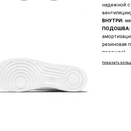
надежной ст
вентиляции
ВНУТРИ:
мя
ПОДОШВА:
амортизации
резиновая п
подошве) — 
в любом на
ПОКАЗАТЬ БОЛЬ
прочности;
СЕЗОННОС
ПРОИЗВОД
ВНЕШНИЙ 
износоустой
прихотлива
гардероб и