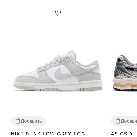
Добавить
Добави
NIKE DUNK LOW GREY FOG
ASICS X
36
37
38
39
40
41
42
43
44
45
36
37
38
39