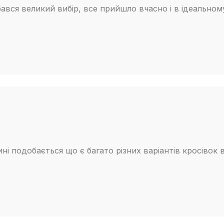
зависимости
обався великий вибір, все прийшло вчасно і в ідеальному
по другим п
Скорее всег
***При тран
доставки не
коробок и у
очередь мы
подобных си
помните, чт
даже из-за 
ні подобається що є багато різних варіантів кросівок 
****У некот
мелкий разн
кастомизир
мелких элем
большое кол
НЕЗНАЧИТЕЛЬ