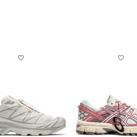
Усовершенс
делают спек
для спорта,
баскетбола 
женщин, дл
реально луч
ЧТО КАСАЕ
более удоб
классическа
капсула ин
подметкой и
снижение в
классикой 
точек pivot
того, что б
разворота в