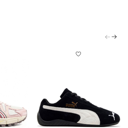
твованный дизайн и улучшенное качество
тр применения air force еще более широким — и
 и для ежедневного использования, и для
и для скейтбординга, как для мужчин так и для
я молодых и для людей в возрасте — эти форсы
шие.
ТСЯ АМОРТИЗАЦИИ :
современная подошва с
ным подъёмом, внутри которой скрывается
я система амортизации air-sole (воздушная
структирована в промежуточную подошву между
 стелькой и отвечает за плавность хода и
еса подошвы и обуви в целом). Ставшая уже
подметка с характерным рисунком в виде осевых
 — круглые узоры, изначально разработанные для
ы сделать устойчивым движение резкого
округ оси пятки или носка. В области пятки на