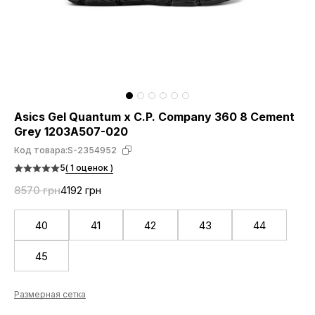
Asics Gel Quantum x C.P. Company 360 8 Cement
Grey 1203A507-020
Код товара:
S-2354952
5
( 1 оценок )
8570 грн
4192 грн
40
41
42
43
44
45
Размерная сетка