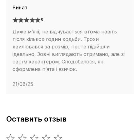
Ринат
5
Дуже м’які, не відчувається втома навіть
після кількох годин ходьби. Трохи
хвилювався за розмір, проте підійшли
ідеально. Зовні виглядають стримано, але зі
своїм характером. Сподобалося, як
оформлена п’ята і язичок.
21/08/25
Оставить отзыв