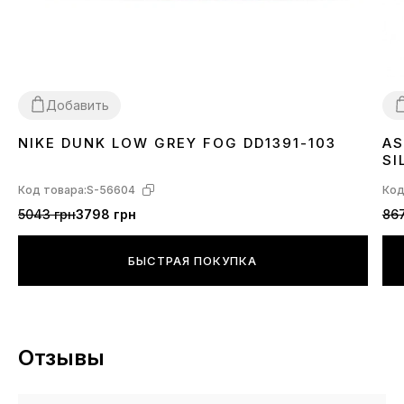
Добавить
NIKE DUNK LOW GREY FOG DD1391-103
AS
36
37
38
39
40
41
42
43
44
45
3
SI
Код товара:
S-56604
Код
5043 грн
3798 грн
867
БЫСТРАЯ ПОКУПКА
Отзывы