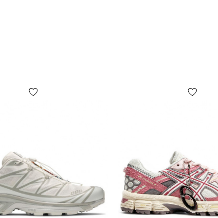
ОПРЕДЕЛИТ
Фундамента
(инструкци
размер»). С
обуви, не в
подъем, во-
параметры 
рекомендует
легко ошиби
подросткам
размеры ме