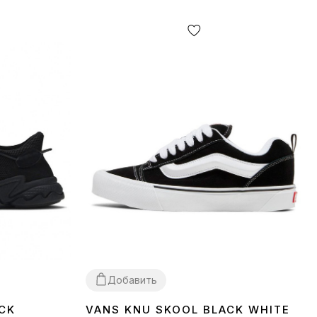
Добавить
CK
VANS KNU SKOOL BLACK WHITE
36
37
38
39
40
41
42
43
44
45