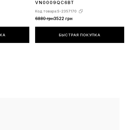
VN0009QC6BT
Код товара:
S-2357170
6880 грн
3522 грн
ПКА
БЫСТРАЯ ПОКУПКА