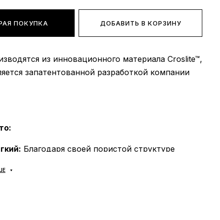
РАЯ ПОКУПКА
ДОБАВИТЬ В КОРЗИНУ
зводятся из инновационного материала Croslite™,
ляется запатентованной разработкой компании
то:
гкий:
Благодаря своей пористой структуре
елает ваши шаги невероятно легкими и
ШЕ
и.
кий:
Croslite™ устойчив к стиранию и
, поэтому кроксы прослужат вам долгие годы.
ницаемый:
Croslite™ не впитывает воду, поэтому