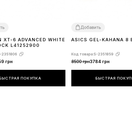
*Цвет товар
Вашего дисп
**МЕЛКИЕ де
ть
Добавить
изменены пр
модели, ее г
 XT-6 ADVANCED WHITE
ASICS GEL-KAHANA 8 
40
41
42
43
44
45
36
37
38
39
40
41
43
OCK L41252900
***При тран
-2351806
Код товара:
S-2351859
повреждения
59 грн
8500 грн
3784 грн
пониманием
БЫСТРАЯ ПОКУПКА
БЫСТРАЯ ПОКУ