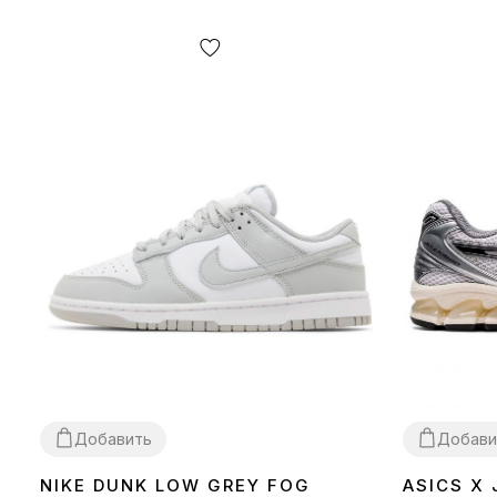
Добавить
Добави
NIKE DUNK LOW GREY FOG
ASICS X
36
37
38
39
40
41
42
43
44
45
36
37
38
39