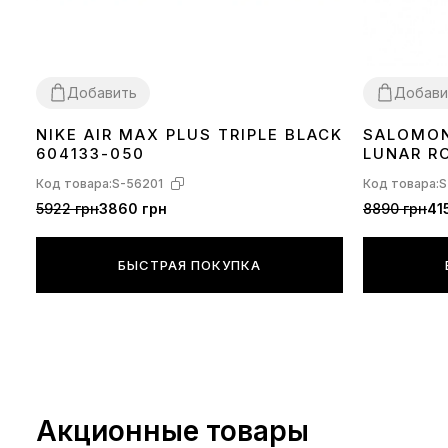
Добавить
Добави
NIKE AIR MAX PLUS TRIPLE BLACK
SALOMON
36
37
38
39
40
41
42
43
44
45
36
37
38
39
604133-050
LUNAR R
Код товара:
S-56201
Код товара:
S
5922 грн
3860 грн
8890 грн
41
БЫСТРАЯ ПОКУПКА
Акционные товары