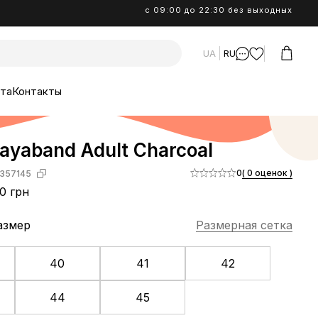
с 09:00 до 22:30 без выходных
UA
RU
ата
Контакты
ayaband Adult Charcoal
0
( 0 оценок )
357145
0 грн
азмер
Размерная сетка
40
41
42
44
45