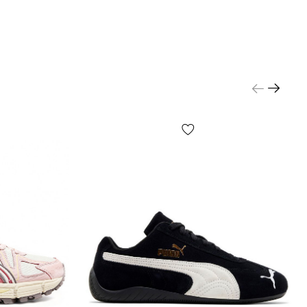
Ь РАЗМЕР:
льно важно — измерить длину Вашей стопы
и по измерению смотрите на стр. «Определить
опоставьте длину стопы с размерной сеткой
олнуйтесь за такие параметры как полнота и
первых, обувь эластична, а во-вторых, эти
всегда прямо пропорциональны к размеру. Не
ся измерять стельку — благодаря изгибу Вы
тесь. Не зависимо от пола и возраста
 и мужчинам, при необходимости, подходят
ньше 40, а женщинам — больше 41.