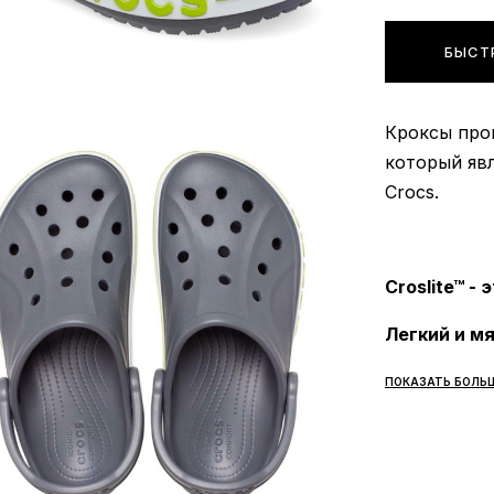
БЫСТ
Кроксы прои
который яв
Crocs.
Croslite™ - э
Легкий и мя
Croslite™ д
ПОКАЗАТЬ БОЛЬ
комфортным
Износостой
деформации
Водонепро