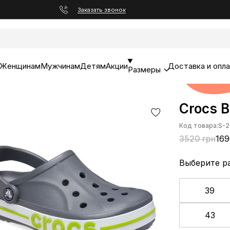
Заказать звонок
Женщинам
Мужчинам
Детям
Акции
Доставка и опл
Размеры
Crocs B
Код товара:
S-2
3520 грн
169
Выберите р
39
43