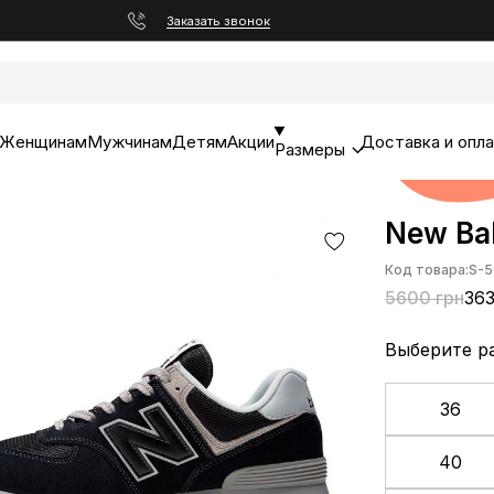
Заказать звонок
Женщинам
Мужчинам
Детям
Акции
Доставка и опл
Размеры
New Ba
Код товара:
S-5
5600 грн
363
Выберите р
36
40