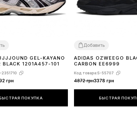
ть
Добавить
 JJJJOUND GEL-KAYANO
ADIDAS OZWEEGO BLA
40
41
42
43
44
45
36
37
38
39
40
43
44
45
R BLACK 1201A457-101
CARBON EE6999
-2351710
Код товара:
S-55707
92 грн
4872 грн
3378 грн
БЫСТРАЯ ПОКУПКА
БЫСТРАЯ ПОКУ