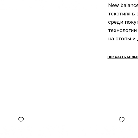
New balance
текстиля в
среди поку
технологии
на стопы и
ПОКАЗАТЬ БОЛЬ
Самовывоза
магазин!
Отправка
Т
момента оф
Наложенны
только в сл
Доставку в
получения.
почте пере