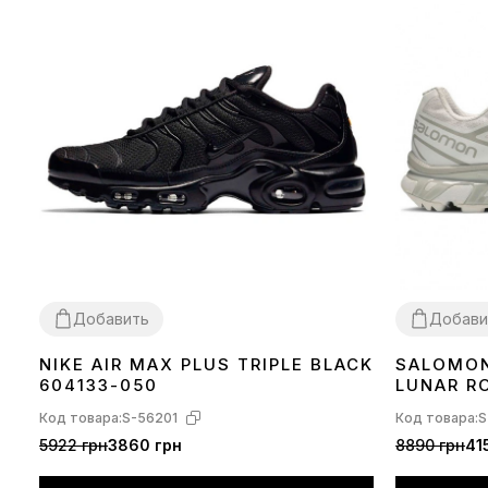
Добавить
Добави
NIKE AIR MAX PLUS TRIPLE BLACK
SALOMON
36
37
38
39
40
41
42
43
44
45
36
37
38
40
604133-050
LUNAR R
Код товара:
S-56201
Код товара:
S
5922 грн
3860 грн
8890 грн
41