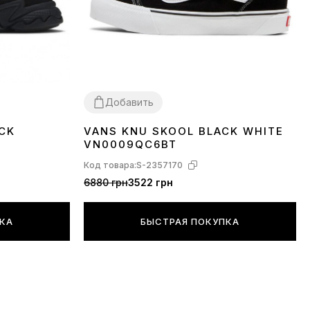
Добавить
CK
VANS KNU SKOOL BLACK WHITE
36
37
38
39
40
41
42
43
44
45
VN0009QC6BT
Код товара:
S-2357170
6880 грн
3522 грн
ПКА
БЫСТРАЯ ПОКУПКА