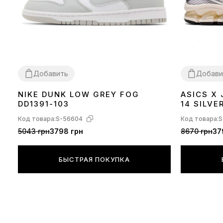
Добавить
Добави
NIKE DUNK LOW GREY FOG
ASICS X
36
37
38
39
40
41
42
43
44
45
36
37
38
39
DD1391-103
14 SILVE
Код товара:
S-56604
Код товара:
S
5043 грн
3798 грн
8670 грн
37
БЫСТРАЯ ПОКУПКА