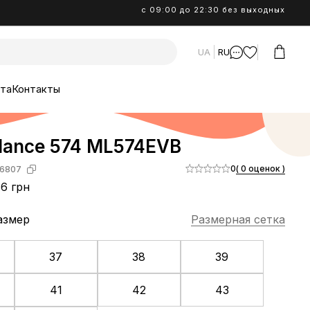
с 09:00 до 22:30 без выходных
UA
RU
ата
Контакты
lance 574 ML574EVB
0
( 0 оценок )
6807
6 грн
азмер
Размерная сетка
37
38
39
41
42
43