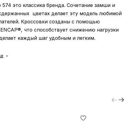
 574 это классика бренда. Сочетание замши и
 сдержанных цветах делает эту модель любимой
пателей. Кроссовки созданы с помощью
 ENCAP®, что способствует снижению нагрузки
 делает каждый шаг удобным и легким.
ШЕ
 или шоурума нет.
Исключительно онлайн-
ОЛЬКО «Новой Почтой»
в течении 1-2 дней с
ормления заказа.
й платеж.
Частичная предоплата потребуется
учае доставки товара «под заказ».
сегда оплачивает КЛИЕНТ. Оплата товара после
 Пожалуйста, проверяйте и меряйте обувь на
д оплатой!