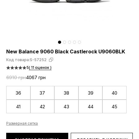
New Balance 9060 Black Castlerock U9060BLK
Код товара:
S-57252
5
( 11 оценок )
6910 грн
4067 грн
36
37
38
39
40
41
42
43
44
45
Размерная сетка