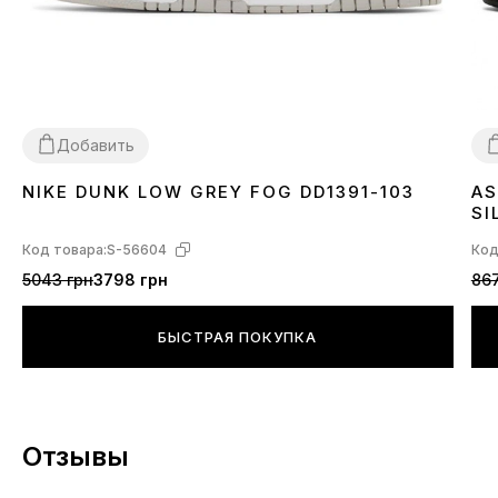
Добавить
NIKE DUNK LOW GREY FOG DD1391-103
AS
36
37
38
39
40
41
42
43
44
45
3
SI
Код товара:
S-56604
Код
5043 грн
3798 грн
867
БЫСТРАЯ ПОКУПКА
Отзывы