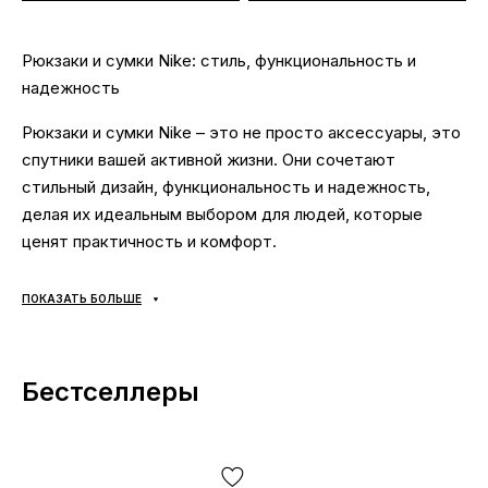
Рюкзаки и сумки Nike: стиль, функциональность и
надежность
Рюкзаки и сумки Nike – это не просто аксессуары, это
спутники вашей активной жизни. Они сочетают
стильный дизайн, функциональность и надежность,
делая их идеальным выбором для людей, которые
ценят практичность и комфорт.
Рюкзаки та сумки Nike:
ПОКАЗАТЬ БОЛЬШЕ
Стиль:
Рюкзаки и сумки Nike представлены в широком
ассортименте моделей и цветов, позволяющих
подобрать аксессуар, который идеально подчеркнет
Бестселлеры
ваш стиль.
Функциональность:
Рюкзаки и сумки Nike
разработаны с учетом потребностей современных