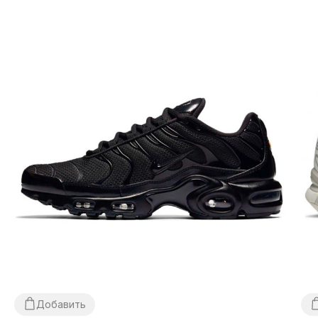
людей. Они имеют удобные отделения, карманы и
лямки, которые обеспечивают комфортное ношение и
безопасное хранение ваших вещей.
Качество:
Nike использует только самые лучшие
материалы и современные технологии производства
для обеспечения долговечности и износостойкости
своих рюкзаков и сумок.
Надежность:
Рюкзаки и сумки Nike выдерживают
какие-либо нагрузки, поэтому вы можете быть
уверены, что они не подведут вас.
Универсальность:
Рюкзаки и сумки Nike подходят как
для повседневной носки, так и для занятий спортом,
путешествий и других активностей.
Независимо от того, какой стиль и
функциональность вы ищете, рюкзак или сумка
Nike – это отличный выбор для вас.
Добавить