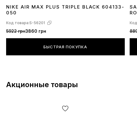
NIKE AIR MAX PLUS TRIPLE BLACK 604133-
SA
36
37
38
39
40
41
42
43
44
45
3
050
RO
Код товара:
S-56201
Код
5922 грн
3860 грн
889
БЫСТРАЯ ПОКУПКА
Акционные товары