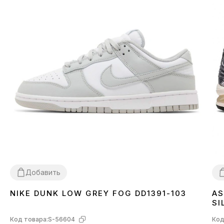
Добавить
NIKE DUNK LOW GREY FOG DD1391-103
AS
36
37
38
39
40
41
42
43
44
45
3
SI
Код товара:
S-56604
Код