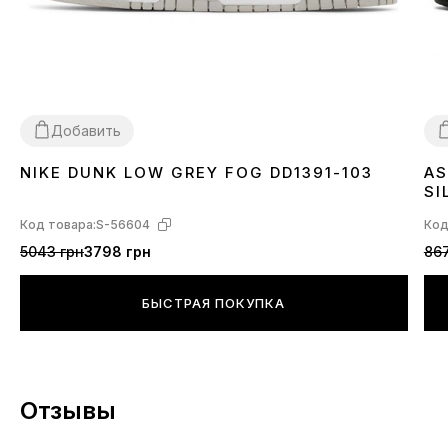
Добавить
NIKE DUNK LOW GREY FOG DD1391-103
AS
36
37
38
39
40
41
42
43
44
45
3
SI
Код товара:
S-56604
Код
5043 грн
3798 грн
867
БЫСТРАЯ ПОКУПКА
Отзывы