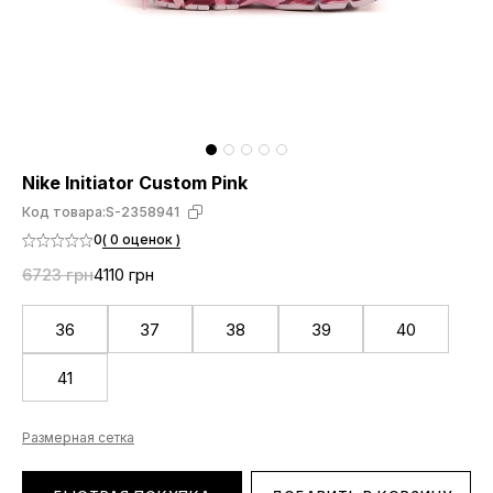
Nike Initiator Custom Pink
Код товара:
S-2358941
0
( 0 оценок )
6723 грн
4110 грн
36
37
38
39
40
41
Размерная сетка