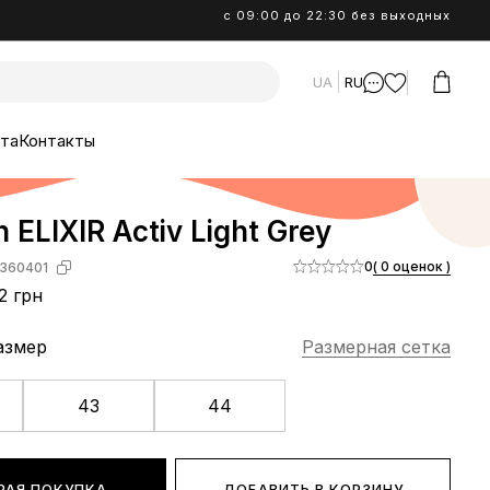
с 09:00 до 22:30 без выходных
UA
RU
ата
Контакты
 ELIXIR Activ Light Grey
0
( 0 оценок )
360401
2 грн
азмер
Размерная сетка
43
44
РАЯ ПОКУПКА
ДОБАВИТЬ В КОРЗИНУ