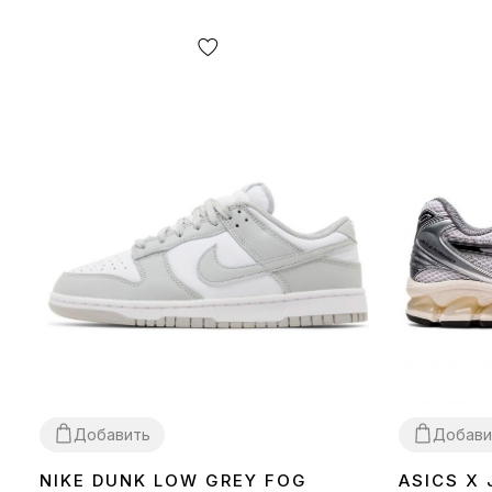
Добавить
Добави
NIKE DUNK LOW GREY FOG
ASICS X
36
37
38
39
40
41
42
43
44
45
36
37
38
39