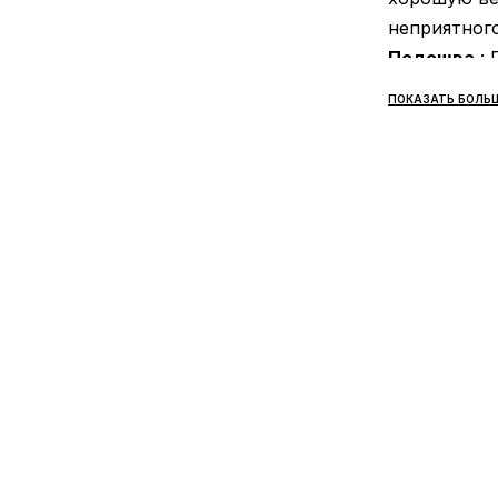
неприятного
Подошва
: 
Foam, техно
ПОКАЗАТЬ БОЛЬ
технологии C
Сезонност
Производи
Все товары
компании «
доставки —
получении, 
почты. Стои
использова
покупателе
товара зани
Товар можно