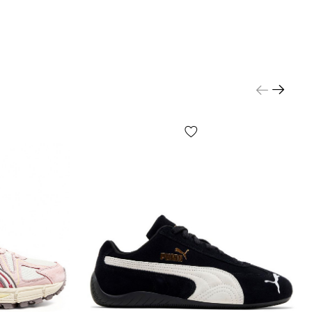
покупатель может совершенно бесплатно
 от посылки непосредственно на отделении
сти от настроек и качества работы Вашего гаджета
, указанного на фото, может несколько отличаться
о!
ые незначительные детали товара и его
и (в том числе, но не исключительно —
е этикеток, бирок, их форма, размер или
 мелкие принты, цвет коробки или упаковочной
.) могут отличаться от указанных на фото,
роизводитель может изменять БЕЗ