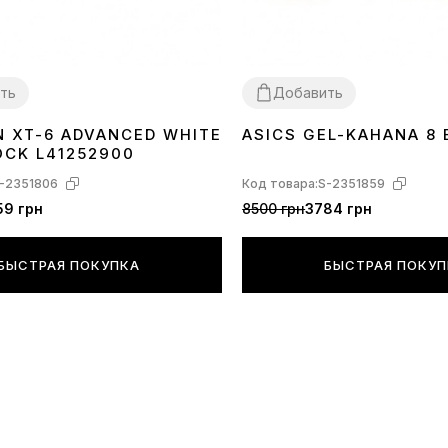
ПРЕДУПРЕЖДЕ
но не исклю
производител
ть
Добавить
 XT-6 ADVANCED WHITE
ASICS GEL-KAHANA 8 
41
42
43
44
45
36
37
38
39
40
41
42
43
OCK L41252900
-2351806
Код товара:
S-2351859
59 грн
8500 грн
3784 грн
БЫСТРАЯ ПОКУПКА
БЫСТРАЯ ПОКУ