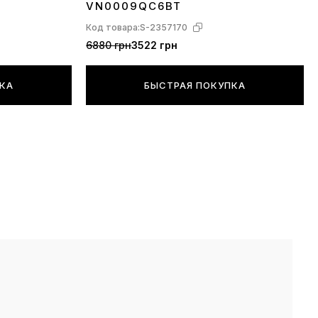
VN0009QC6BT
Код товара:
S-2357170
6880 грн
3522 грн
ПКА
БЫСТРАЯ ПОКУПКА