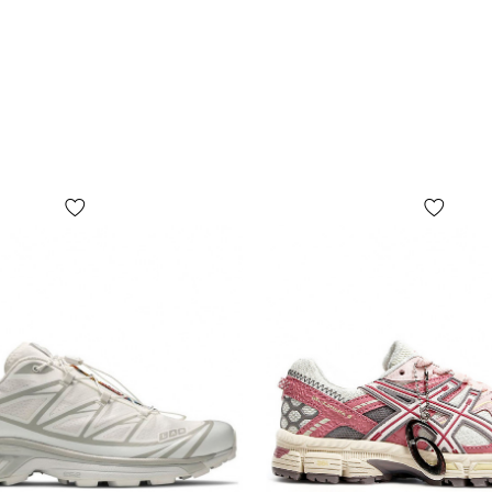
подошло — 
отказаться
почты!
*В зависимо
цвет товара
от реальног
*Определенн
комплектаци
расположени
содержание,
бумаги и т.п
поскольку п