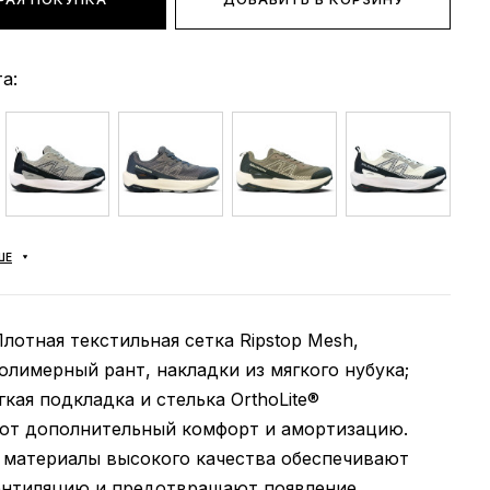
а:
ШЕ
Плотная текстильная сетка Ripstop Mesh,
лимерный рант, накладки из мягкого нубука;
гкая подкладка и стелька OrthoLite®
ют дополнительный комфорт и амортизацию.
 материалы высокого качества обеспечивают
нтиляцию и предотвращают появление