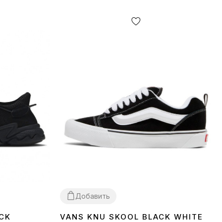
Добавить
CK
VANS KNU SKOOL BLACK WHITE
36
37
38
39
40
41
42
43
44
45