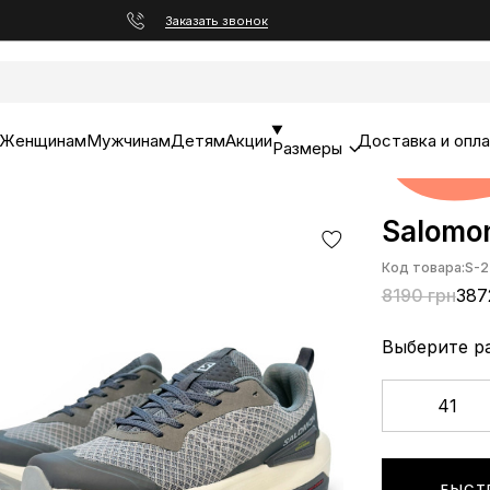
Заказать звонок
Женщинам
Мужчинам
Детям
Акции
Доставка и опл
Размеры
Salomon
Код товара:
S-2
8190 грн
387
Выберите р
41
БЫСТ