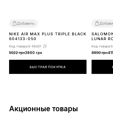
Добавить
Добави
NIKE AIR MAX PLUS TRIPLE BLACK
SALOMON
36
37
38
39
40
41
42
43
44
45
36
37
38
40
604133-050
LUNAR R
Код товара:
S-56201
Код товара:
S
5922 грн
3860 грн
8890 грн
41
БЫСТРАЯ ПОКУПКА
Акционные товары