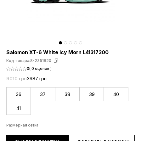
Salomon XT-6 White Icy Morn L41317300
Код товара:
S-2351820
0
( 0 оценок )
9010 грн
3987 грн
36
37
38
39
40
41
Размерная сетка