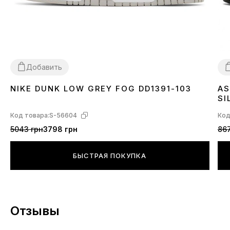
Добавить
NIKE DUNK LOW GREY FOG DD1391-103
AS
36
37
38
39
40
41
42
43
44
45
3
SI
Код товара:
S-56604
Код
5043 грн
3798 грн
867
БЫСТРАЯ ПОКУПКА
Отзывы