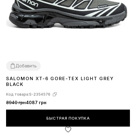
Добавить
SALOMON XT-6 GORE-TEX LIGHT GREY
41
42
44
BLACK
Код товара:
S-2354576
8940 грн
4087 грн
БЫСТРАЯ ПОКУПКА