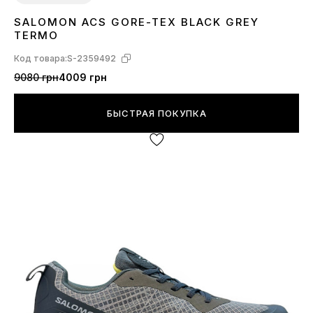
SALOMON ACS GORE-TEX BLACK GREY
41
42
TERMO
Код товара:
S-2359492
9080 грн
4009 грн
БЫСТРАЯ ПОКУПКА