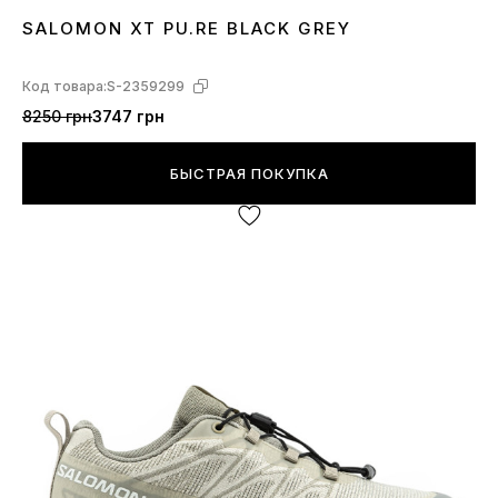
SALOMON XT PU.RE BLACK GREY
41
43
Код товара:
S-2359299
8250 грн
3747 грн
БЫСТРАЯ ПОКУПКА