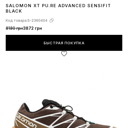
SALOMON XT PU.RE ADVANCED SENSIFIT
39
40
41
BLACK
Код товара:
S-2360404
8180 грн
3872 грн
БЫСТРАЯ ПОКУПКА