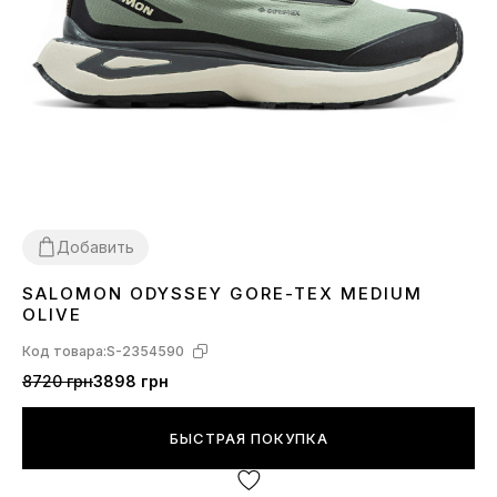
Добавить
SALOMON ODYSSEY GORE-TEX MEDIUM
41
42
43
44
45
OLIVE
Код товара:
S-2354590
8720 грн
3898 грн
БЫСТРАЯ ПОКУПКА