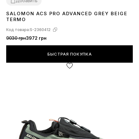
Добавить
SALOMON ACS PRO ADVANCED GREY BEIGE
43
44
46
TERMO
Код товара:
S-2360412
9030 грн
3972 грн
БЫСТРАЯ ПОКУПКА