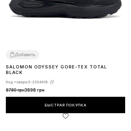
Добавить
SALOMON ODYSSEY GORE-TEX TOTAL
41
42
43
44
45
BLACK
Код товара:
S-2354618
8780 грн
3898 грн
БЫСТРАЯ ПОКУПКА