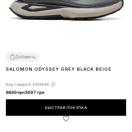
Добавить
SALOMON ODYSSEY GREY BLACK BEIGE
42
44
Код товара:
S-2358649
8630 грн
3697 грн
БЫСТРАЯ ПОКУПКА