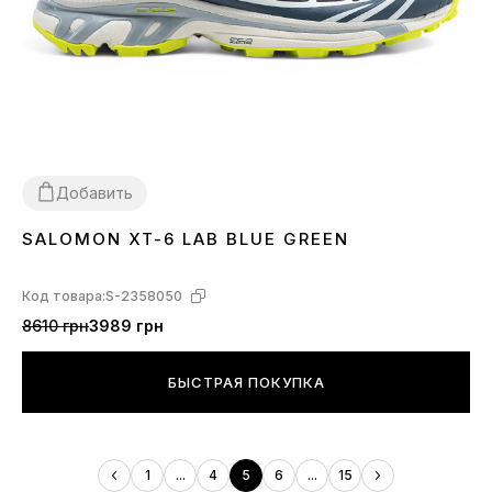
Добавить
SALOMON XT-6 LAB BLUE GREEN
41
42
Код товара:
S-2358050
8610 грн
3989 грн
БЫСТРАЯ ПОКУПКА
1
...
4
5
6
...
15