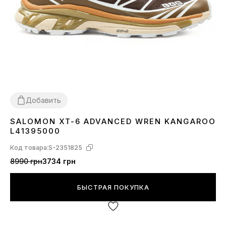
Добавить
SALOMON XT-6 ADVANCED WREN KANGAROO
40
L41395000
Код товара:
S-2351825
8990 грн
3734 грн
БЫСТРАЯ ПОКУПКА