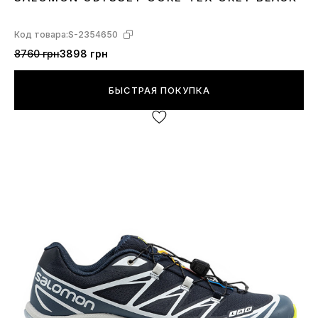
41
42
43
44
45
Код товара:
S-2354650
8760 грн
3898 грн
БЫСТРАЯ ПОКУПКА