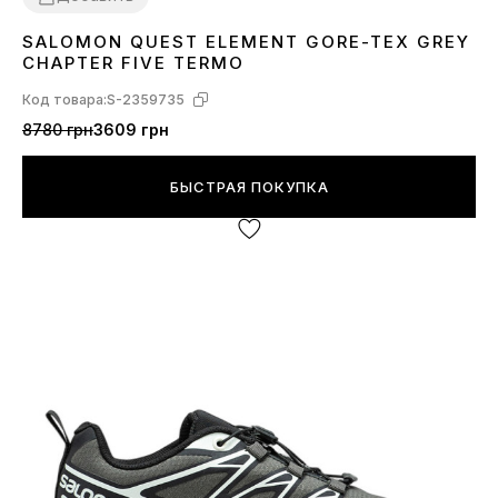
SALOMON QUEST ELEMENT GORE-TEX GREY
41
42
43
44
45
46
CHAPTER FIVE TERMO
Код товара:
S-2359735
8780 грн
3609 грн
БЫСТРАЯ ПОКУПКА