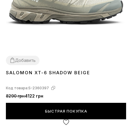
Добавить
SALOMON XT-6 SHADOW BEIGE
41
42
44
Код товара:
S-2360397
8290 грн
4122 грн
БЫСТРАЯ ПОКУПКА