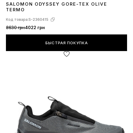
SALOMON ODYSSEY GORE-TEX OLIVE
41
42
45
TERMO
Код товара:
S-2360415
8630 грн
4022 грн
БЫСТРАЯ ПОКУПКА