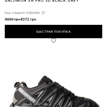
SALOMON XA PRO 3D BLACK GREY
41
42
43
44
45
Код товара:
S-2360498
9030 грн
4072 грн
БЫСТРАЯ ПОКУПКА