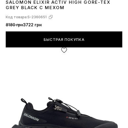
SALOMON ELIXIR ACTIV HIGH GORE-TEX
41
43
44
46
GREY BLACK С МЕХОМ
Код товара:
S-2360651
8180 грн
3722 грн
БЫСТРАЯ ПОКУПКА