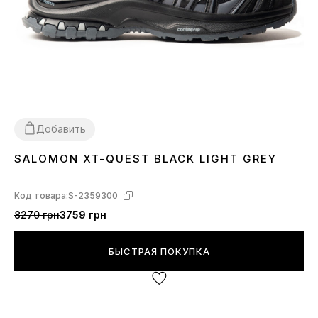
Добавить
SALOMON XT-QUEST BLACK LIGHT GREY
40
Код товара:
S-2359300
8270 грн
3759 грн
БЫСТРАЯ ПОКУПКА