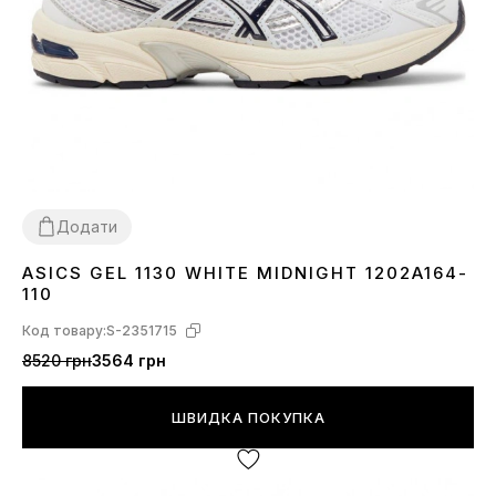
Додати
ASICS GEL 1130 WHITE MIDNIGHT 1202A164-
36
37
38
39
41
42
43
44
110
Код товару:
S-2351715
8520 грн
3564 грн
ШВИДКА ПОКУПКА