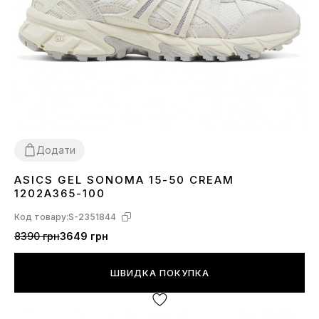
Додати
ASICS GEL SONOMA 15-50 CREAM
36
37
38
39
40
41
42
43
44
1202A365-100
Код товару:
S-2351844
8390 грн
3649 грн
ШВИДКА ПОКУПКА