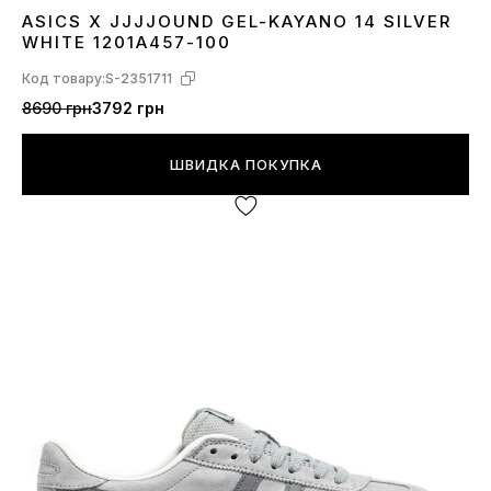
ASICS X JJJJOUND GEL-KAYANO 14 SILVER
36
37
38
41
44
WHITE 1201A457-100
Код товару:
S-2351711
8690 грн
3792 грн
ШВИДКА ПОКУПКА