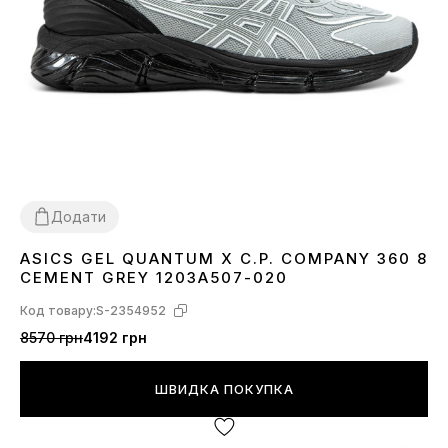
Додати
ASICS GEL QUANTUM X C.P. COMPANY 360 8
40
41
42
43
44
45
CEMENT GREY 1203A507-020
Код товару:
S-2354952
8570 грн
4192 грн
ШВИДКА ПОКУПКА