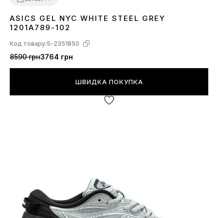
ASICS GEL NYC WHITE STEEL GREY
36
37
38
39
40
41
42
43
44
45
1201A789-102
Код товару:
S-2351850
8590 грн
3764 грн
ШВИДКА ПОКУПКА