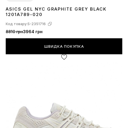
ASICS GEL NYC GRAPHITE GREY BLACK
36
37
38
39
40
41
42
43
44
45
1201A789-020
Код товару:
S-2351716
8810 грн
3964 грн
ШВИДКА ПОКУПКА