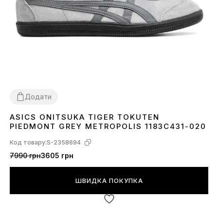
Додати
ASICS ONITSUKA TIGER TOKUTEN
36
37
38
39
40
41
42
43
44
45
PIEDMONT GREY METROPOLIS 1183C431-020
Код товару:
S-2358694
7990 грн
3605 грн
ШВИДКА ПОКУПКА