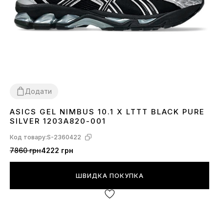
Додати
ASICS GEL NIMBUS 10.1 X LTTT BLACK PURE
40
41
42
43
45
SILVER 1203A820-001
Код товару:
S-2360422
7860 грн
4222 грн
ШВИДКА ПОКУПКА