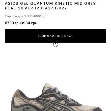
ASICS GEL QUANTUM KINETIC MID GREY
36
37
38
39
40
41
42
43
44
45
PURE SILVER 1203A270-022
Код товару:
S-2354000
8780 грн
3934 грн
ШВИДКА ПОКУПКА