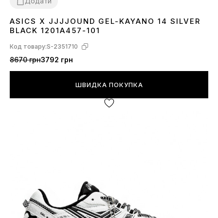
Додати
ASICS X JJJJOUND GEL-KAYANO 14 SILVER
36
37
38
39
40
41
42
43
44
45
BLACK 1201A457-101
Код товару:
S-2351710
8670 грн
3792 грн
ШВИДКА ПОКУПКА