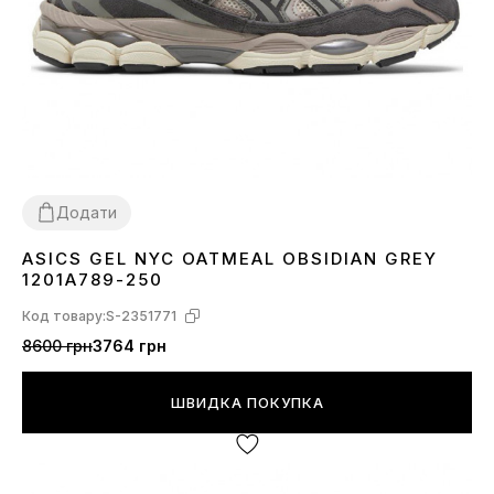
Додати
ASICS GEL NYC OATMEAL OBSIDIAN GREY
36
37
39
41
42
43
44
1201A789-250
Код товару:
S-2351771
8600 грн
3764 грн
ШВИДКА ПОКУПКА