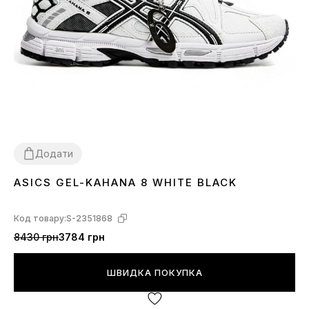
Додати
ASICS GEL-KAHANA 8 WHITE BLACK
36
37
38
39
40
41
42
43
44
45
Код товару:
S-2351868
8430 грн
3784 грн
ШВИДКА ПОКУПКА