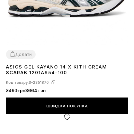
Додати
ASICS GEL KAYANO 14 X KITH CREAM
36
37
38
39
41
43
44
SCARAB 1201A954-100
Код товару:
S-2351870
8490 грн
3664 грн
ШВИДКА ПОКУПКА