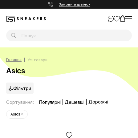
Замовити дзвінок
Головна
Усі товари
Asics
Фільтри
Дорожчі
Сортування
:
Популярні
Дешевші
Asics