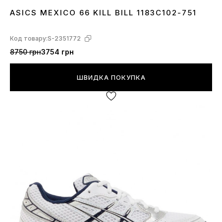
ASICS MEXICO 66 KILL BILL 1183C102-751
36
37
38
Код товару:
S-2351772
8750 грн
3754 грн
ШВИДКА ПОКУПКА