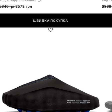
Код товару:
S-2359802
Код т
5640 грн
3578 грн
2366 
ШВИДКА ПОКУПКА