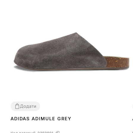
Додати
ADIDAS ADIMULE GREY
43