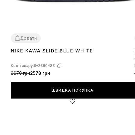
Додати
NIKE KAWA SLIDE BLUE WHITE
40
41
43
45
Код товару:
S-2360483
3970 грн
2578 грн
ШВИДКА ПОКУПКА