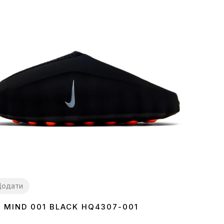
Додати
E MIND 001 BLACK HQ4307-001
7
38
39
40
41
42
43
44
45