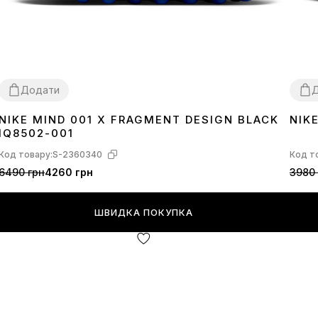
Додати
NIKE MIND 001 Х FRAGMENT DESIGN BLACK
NIK
38
39
40
41
42
43
44
45
40
4
IQ8502-001
Код товару:
S-2360340
Код т
6490 грн
4260 грн
3980 
ШВИДКА ПОКУПКА