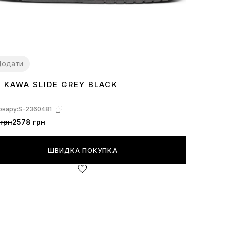
Додати
E KAWA SLIDE GREY BLACK
1
42
43
овару:
S-2360481
грн
2578 грн
ШВИДКА ПОКУПКА