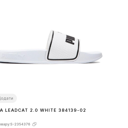
Додати
A LEADCAT 2.0 WHITE 384139-02
7
42
43
44.5
46
овару:
S-2354376