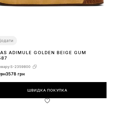
Додати
DAS ADIMULE GOLDEN BEIGE GUM
2
43
587
овару:
S-2359800
грн
3578 грн
ШВИДКА ПОКУПКА