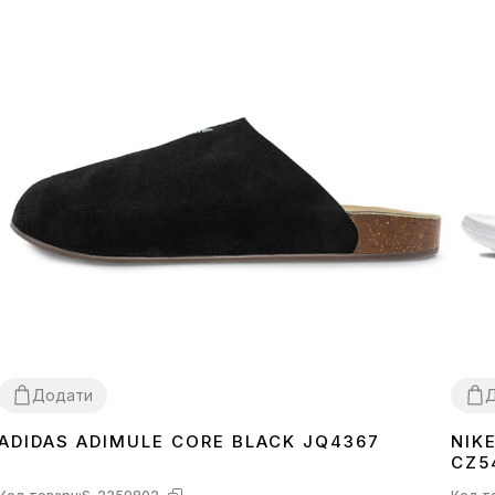
Додати
ADIDAS ADIMULE CORE BLACK JQ4367
NIK
43
40
4
CZ5