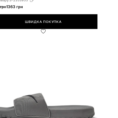
овару:
S-2353955
грн
1363 грн
ШВИДКА ПОКУПКА