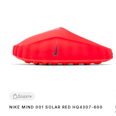
Додати
NIKE MIND 001 SOLAR RED HQ4307-600
37
38
39
40
41
42
43
44
45
46