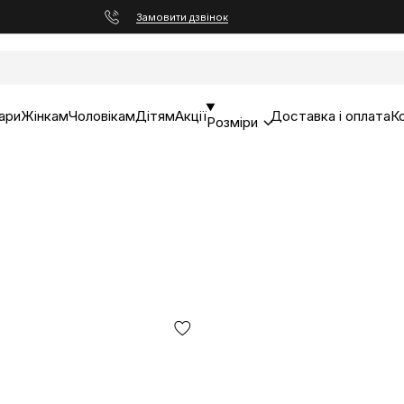
Замовити дзвінок
ари
Жінкам
Чоловікам
Дітям
Акції
Доставка і оплата
К
Розміри