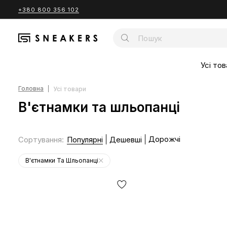
+380 800 356 102
Усі тов
Головна
Усі товари
В'єтнамки та шльопанці
Дорожчі
Сортування
:
Популярні
Дешевші
В'єтнамки Та Шльопанці