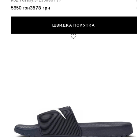
Код товару:
S-2359801
5650 грн
3578 грн
ШВИДКА ПОКУПКА