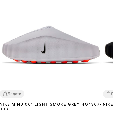
Додати
NIKE MIND 001 LIGHT SMOKE GREY HQ4307-
NIK
37
38
39
40
41
42
43
44
45
36
3
003