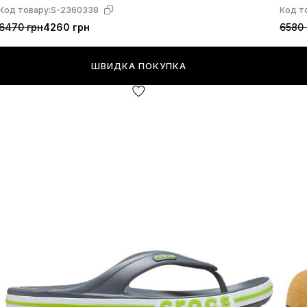
Код товару:
S-2360338
Код т
6470 грн
4260 грн
6580 
ШВИДКА ПОКУПКА