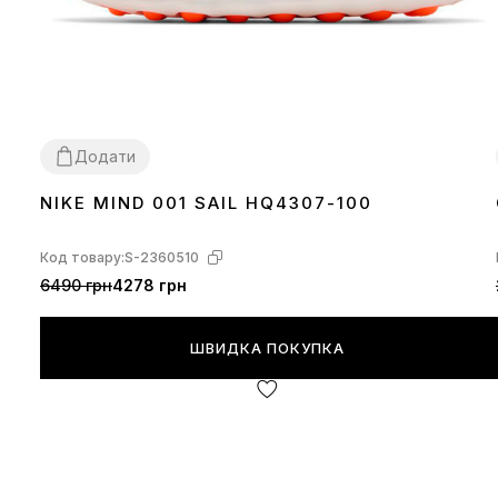
Додати
NIKE MIND 001 SAIL HQ4307-100
37
38
39
40
41
42
43
44
Код товару:
S-2360510
6490 грн
4278 грн
ШВИДКА ПОКУПКА