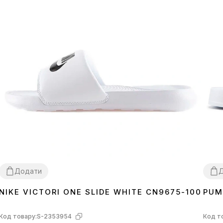
Додати
NIKE VICTORI ONE SLIDE WHITE CN9675-100
PUM
40
41
42.5
45
36
3
Код товару:
S-2353954
Код т