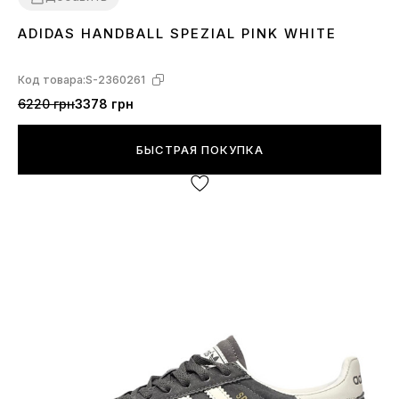
ADIDAS HANDBALL SPEZIAL PINK WHITE
36
37
38
39
40
Код товара:
S-2360261
6220 грн
3378 грн
БЫСТРАЯ ПОКУПКА