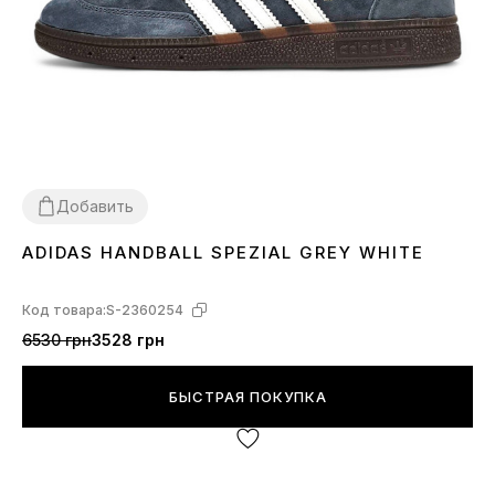
Добавить
ADIDAS HANDBALL SPEZIAL GREY WHITE
38
41
42
44
Код товара:
S-2360254
6530 грн
3528 грн
БЫСТРАЯ ПОКУПКА