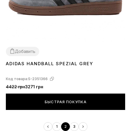
Добавить
ADIDAS HANDBALL SPEZIAL GREY
41
42
43
44
45
Код товара:
S-2351366
4422 грн
3271 грн
БЫСТРАЯ ПОКУПКА
1
2
3