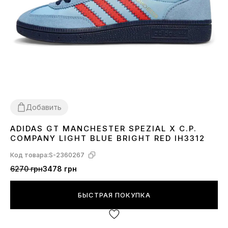
Добавить
ADIDAS GT MANCHESTER SPEZIAL X C.P.
38
39
41
42
43
44
45
COMPANY LIGHT BLUE BRIGHT RED IH3312
Код товара:
S-2360267
6270 грн
3478 грн
БЫСТРАЯ ПОКУПКА