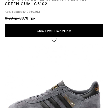
37
38
39
40
41
GREEN GUM IG6192
Код товара:
S-2360263
6190 грн
3378 грн
БЫСТРАЯ ПОКУПКА