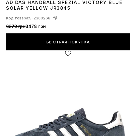
ADIDAS HANDBALL SPEZIAL VICTORY BLUE
40
41
42
43
44
SOLAR YELLOW JR3845
Код товара:
S-2360268
6270 грн
3478 грн
БЫСТРАЯ ПОКУПКА