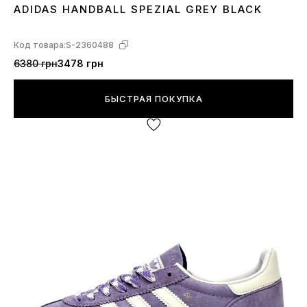
ADIDAS HANDBALL SPEZIAL GREY BLACK
36
38
43
44
Код товара:
S-2360488
6380 грн
3478 грн
БЫСТРАЯ ПОКУПКА