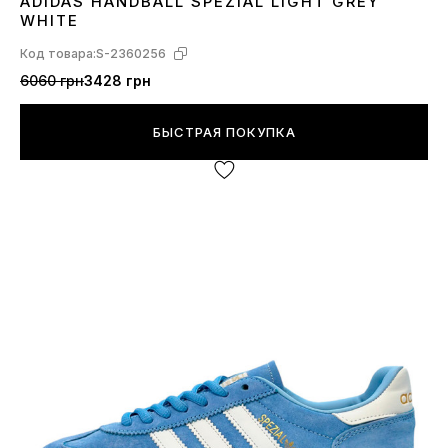
ADIDAS HANDBALL SPEZIAL LIGHT GREY
36
38
39
40
WHITE
Код товара:
S-2360256
6060 грн
3428 грн
БЫСТРАЯ ПОКУПКА