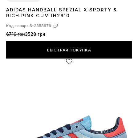
ADIDAS HANDBALL SPEZIAL X SPORTY &
37
38
40
41
RICH PINK GUM IH2610
Код товара:
S-2358876
6710 грн
3528 грн
БЫСТРАЯ ПОКУПКА