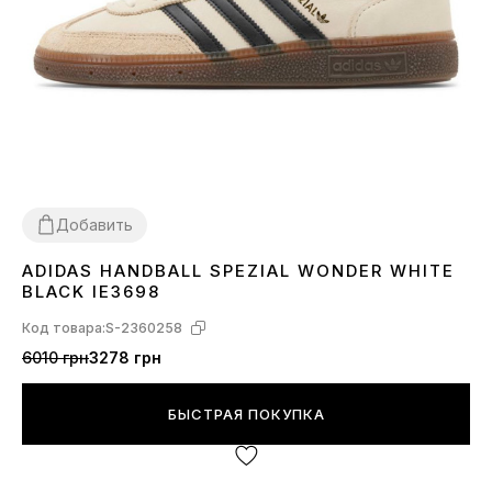
Добавить
ADIDAS HANDBALL SPEZIAL WONDER WHITE
37
38
39
40
41
BLACK IE3698
Код товара:
S-2360258
6010 грн
3278 грн
БЫСТРАЯ ПОКУПКА