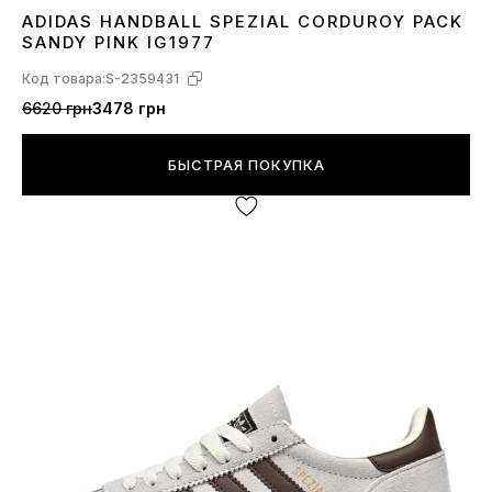
ADIDAS HANDBALL SPEZIAL CORDUROY PACK
37
39
40
SANDY PINK IG1977
Код товара:
S-2359431
6620 грн
3478 грн
БЫСТРАЯ ПОКУПКА