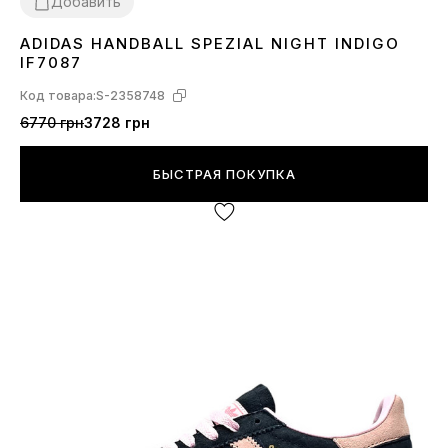
Добавить
ADIDAS HANDBALL SPEZIAL NIGHT INDIGO
36
37
38
39
40
45
IF7087
Код товара:
S-2358748
6770 грн
3728 грн
БЫСТРАЯ ПОКУПКА