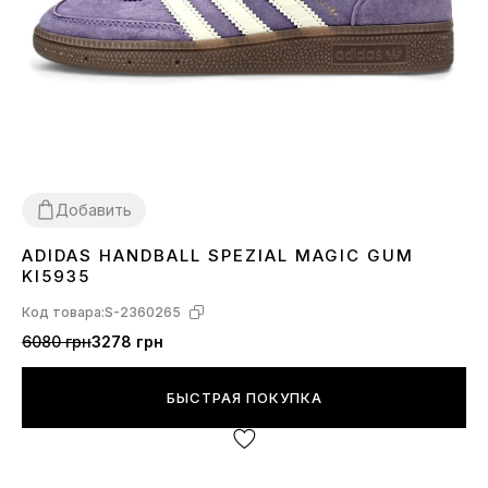
Добавить
ADIDAS HANDBALL SPEZIAL MAGIC GUM
36
37
38
39
40
KI5935
Код товара:
S-2360265
6080 грн
3278 грн
БЫСТРАЯ ПОКУПКА