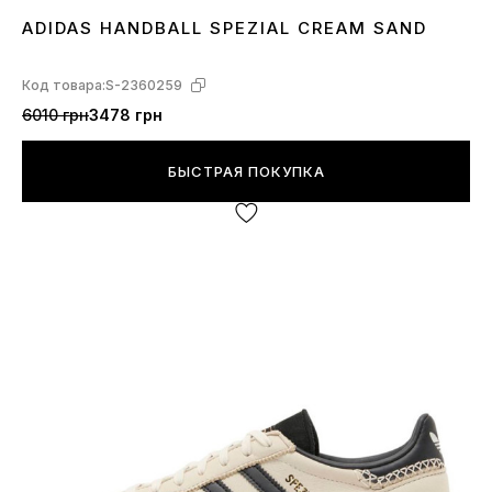
ADIDAS HANDBALL SPEZIAL CREAM SAND
39
40
41
Код товара:
S-2360259
6010 грн
3478 грн
БЫСТРАЯ ПОКУПКА