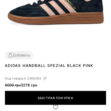
Добавить
ADIDAS HANDBALL SPEZIAL BLACK PINK
36
37
38
39
40
41
Код товара:
S-2360264
6090 грн
3278 грн
БЫСТРАЯ ПОКУПКА