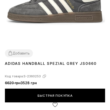
Добавить
ADIDAS HANDBALL SPEZIAL GREY JS0660
36
38
39
41
Код товара:
S-2360253
6620 грн
3528 грн
БЫСТРАЯ ПОКУПКА