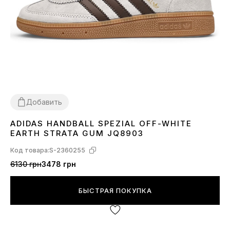
Добавить
ADIDAS HANDBALL SPEZIAL OFF-WHITE
36
38
41
EARTH STRATA GUM JQ8903
Код товара:
S-2360255
6130 грн
3478 грн
БЫСТРАЯ ПОКУПКА