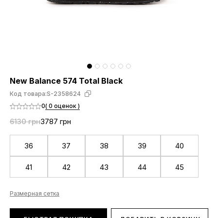
New Balance 574 Total Black
Код товара:
S-2358624
0
( 0 оценок )
6130 грн
3787 грн
36
37
38
39
40
41
42
43
44
45
Размерная сетка