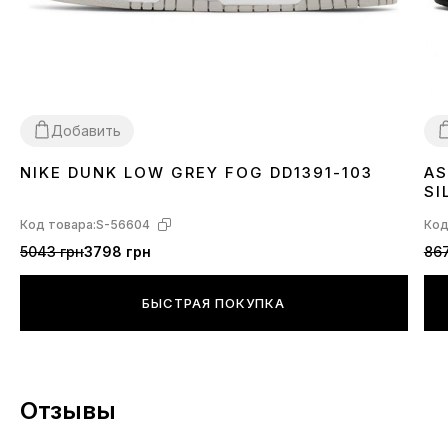
Добавить
NIKE DUNK LOW GREY FOG DD1391-103
AS
36
37
38
39
40
41
42
43
44
45
3
SI
Код товара:
S-56604
Код
5043 грн
3798 грн
867
БЫСТРАЯ ПОКУПКА
Отзывы