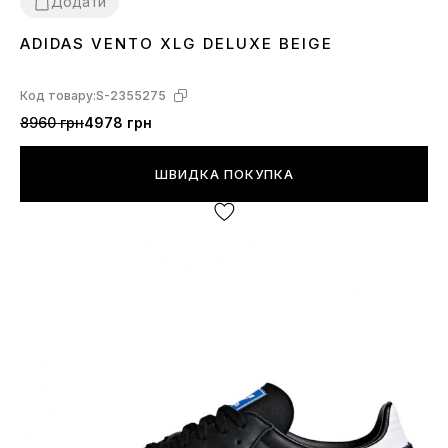
Додати
ADIDAS VENTO XLG DELUXE BEIGE
37
38
39
40
41
42
43
44
45
Код товару:
S-2355275
8960 грн
4978 грн
ШВИДКА ПОКУПКА