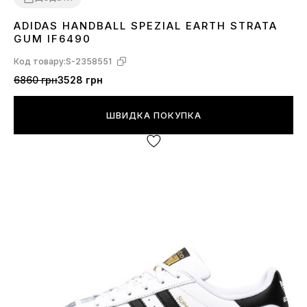
ADIDAS HANDBALL SPEZIAL EARTH STRATA
36
37
38
39
40
41
42
43
45
GUM IF6490
Код товару:
S-2358551
6860 грн
3528 грн
ШВИДКА ПОКУПКА