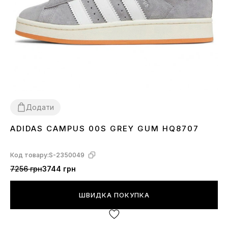
Додати
ADIDAS CAMPUS 00S GREY GUM HQ8707
36
37
38
39
40
41
43
44
45
Код товару:
S-2350049
7256 грн
3744 грн
ШВИДКА ПОКУПКА