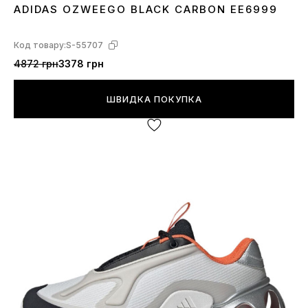
ADIDAS OZWEEGO BLACK CARBON EE6999
36
37
38
39
40
43
44
45
Код товару:
S-55707
4872 грн
3378 грн
ШВИДКА ПОКУПКА