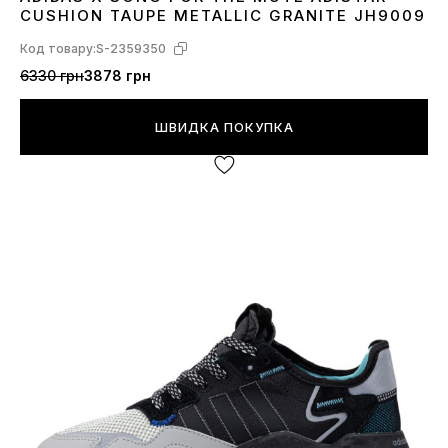
40
41
42
43
44
45
CUSHION TAUPE METALLIC GRANITE JH9009
Код товару:
S-2359350
6330 грн
3878 грн
ШВИДКА ПОКУПКА