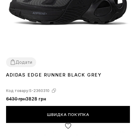
Додати
ADIDAS EDGE RUNNER BLACK GREY
36
37
38
39
40
41
42
43
44
Код товару:
S-2360310
6430 грн
3828 грн
ШВИДКА ПОКУПКА