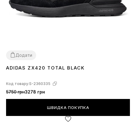
Додати
ADIDAS ZX420 TOTAL BLACK
41
42
43
44
45
46
Код товару:
S-2360335
5750 грн
3278 грн
ШВИДКА ПОКУПКА