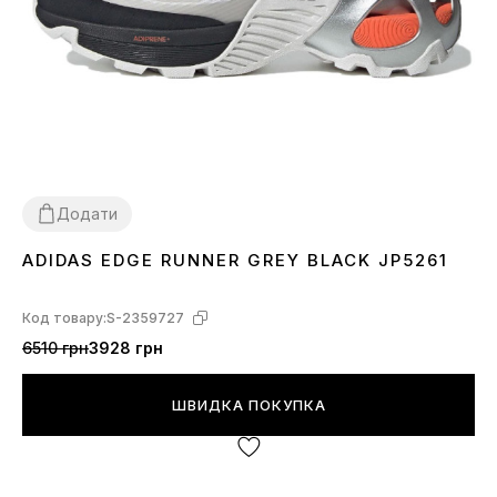
Додати
ADIDAS EDGE RUNNER GREY BLACK JP5261
36
37
38
39
40
41
42
44
Код товару:
S-2359727
6510 грн
3928 грн
ШВИДКА ПОКУПКА