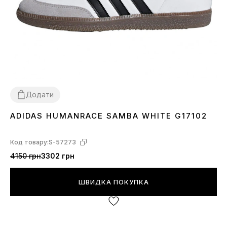
Додати
ADIDAS HUMANRACE SAMBA WHITE G17102
36
37
38
39
40
41
42
43
44
45
Код товару:
S-57273
4150 грн
3302 грн
ШВИДКА ПОКУПКА