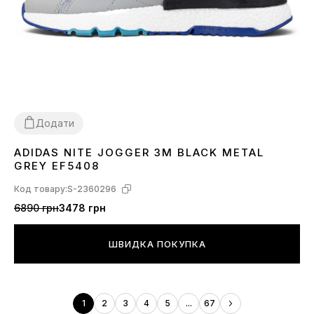
Додати
ADIDAS NITE JOGGER 3M BLACK METAL
41
42
43
44
45
GREY EF5408
Код товару:
S-2360296
6890 грн
3478 грн
ШВИДКА ПОКУПКА
1
2
3
4
5
...
67