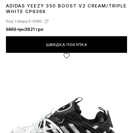
ADIDAS YEEZY 350 BOOST V2 CREAM/TRIPLE
36
37
38
39
40
41
42
44
WHITE CP9366
Код товару:
S-0082
5863 грн
3821 грн
ШВИДКА ПОКУПКА