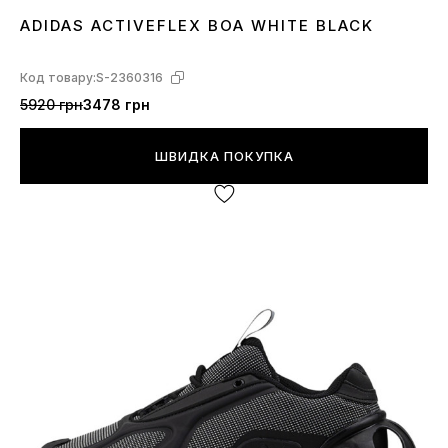
ADIDAS ACTIVEFLEX BOA WHITE BLACK
41
42
43
44
Код товару:
S-2360316
5920 грн
3478 грн
ШВИДКА ПОКУПКА