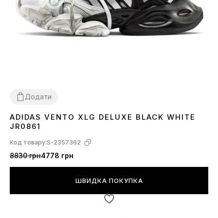
Додати
ADIDAS VENTO XLG DELUXE BLACK WHITE
36
37
38
39
40
41
42
43
44
JR0861
Код товару:
S-2357362
8830 грн
4778 грн
ШВИДКА ПОКУПКА