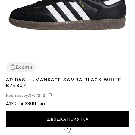
Додати
ADIDAS HUMANRACE SAMBA BLACK WHITE
36
37
38
39
40
41
42
43
44
45
B75807
Код товару:
S-57272
4130 грн
3309 грн
ШВИДКА ПОКУПКА