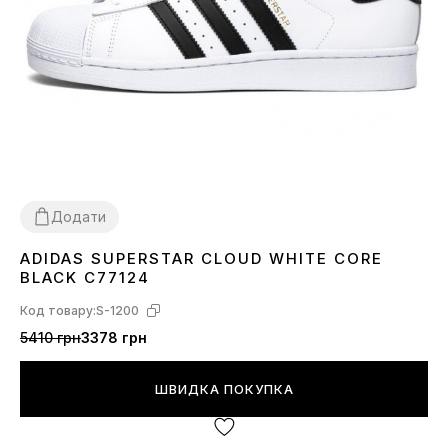
Додати
ADIDAS SUPERSTAR CLOUD WHITE CORE
36
37
38
40
41
42
43
44
45
BLACK C77124
Код товару:
S-1200
5410 грн
3378 грн
ШВИДКА ПОКУПКА