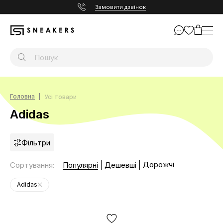
Замовити дзвінок
Головна
Усі товари
Adidas
Фільтри
Дорожчі
Сортування
:
Популярні
Дешевші
Adidas