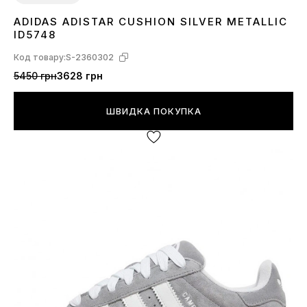
ADIDAS ADISTAR CUSHION SILVER METALLIC
41
42
43
44
45
ID5748
Код товару:
S-2360302
5450 грн
3628 грн
ШВИДКА ПОКУПКА