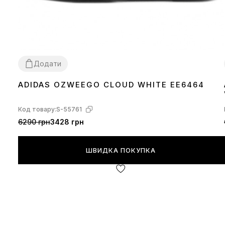
Додати
ADIDAS OZWEEGO CLOUD WHITE EE6464
36
39
40
41
42
43
44
45
Код товару:
S-55761
6290 грн
3428 грн
ШВИДКА ПОКУПКА