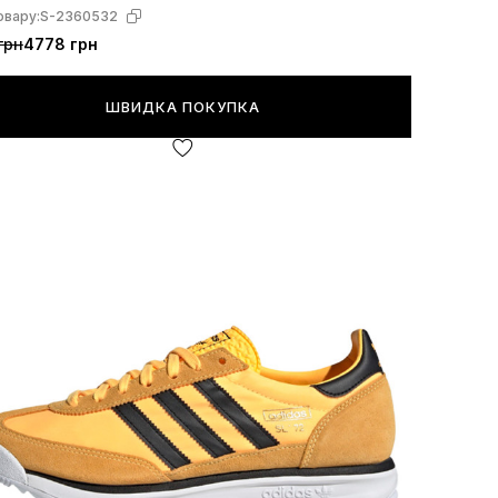
овару:
S-2360532
грн
4778 грн
ШВИДКА ПОКУПКА