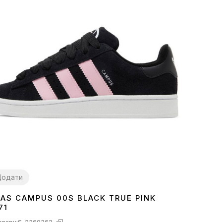
Додати
DAS CAMPUS 00S BLACK TRUE PINK
9
40
41
71