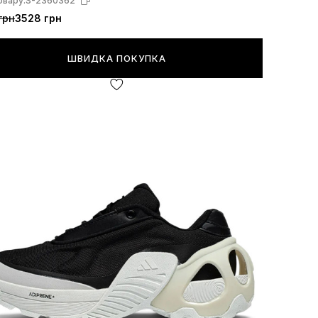
овару:
S-2360362
грн
3528 грн
ШВИДКА ПОКУПКА