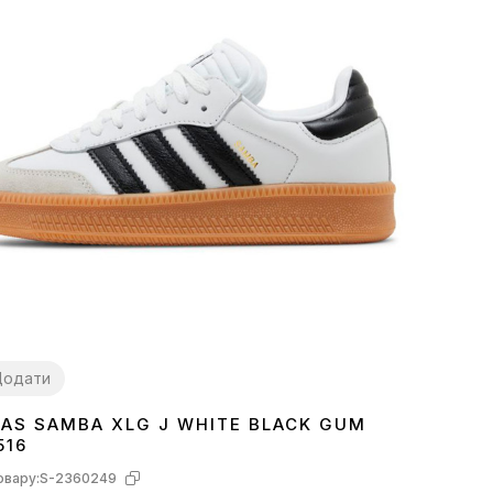
Додати
DAS SAMBA XLG J WHITE BLACK GUM
7
38
39
40
41
516
овару:
S-2360249