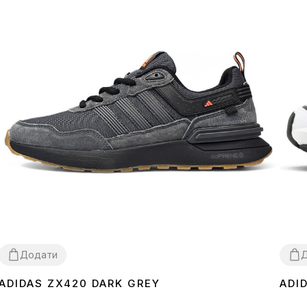
Додати
ADIDAS ZX420 DARK GREY
ADI
41
44
45
37
3