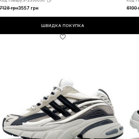
Код товару:
S-2350050
Код т
7128 грн
3557 грн
6190 
ШВИДКА ПОКУПКА