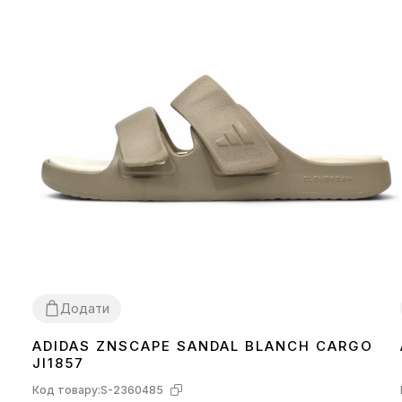
Додати
ADIDAS ZNSCAPE SANDAL BLANCH CARGO
41
42
43
45
JI1857
Код товару:
S-2360485