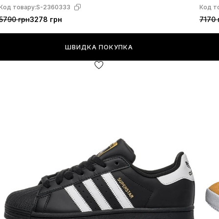
Код товару:
S-2360333
Код т
5790 грн
3278 грн
7170 
ШВИДКА ПОКУПКА