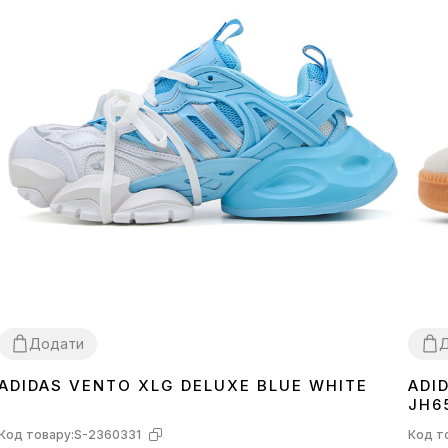
Додати
ADIDAS VENTO XLG DELUXE BLUE WHITE
ADI
36
37
38
39
40
41
36
3
JH6
Код товару:
S-2360331
Код т