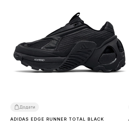
Додати
ADIDAS EDGE RUNNER TOTAL BLACK
36
37
38
39
40
41
42
43
44