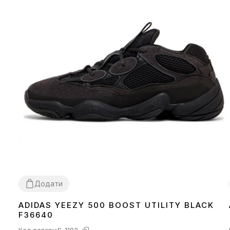
Додати
ADIDAS YEEZY 500 BOOST UTILITY BLACK
37
38
39
41
42
43
44
45
F36640