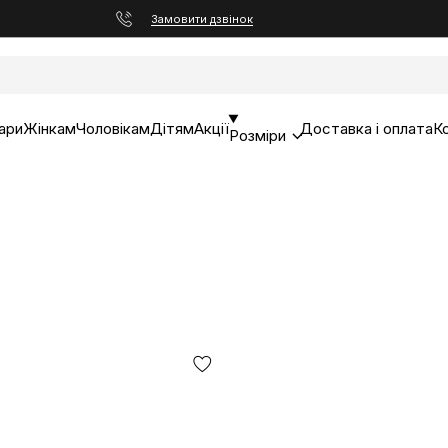
Замовити дзвінок
ари
Жінкам
Чоловікам
Дітям
Акції
Доставка і оплата
К
Розміри