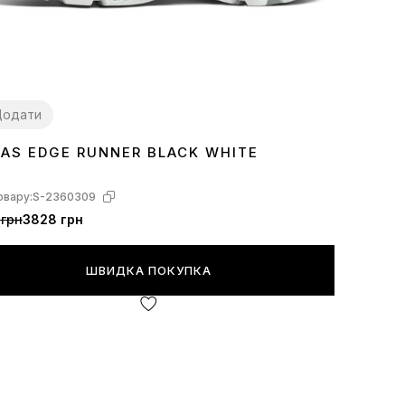
Додати
DAS EDGE RUNNER BLACK WHITE
7
38
39
40
овару:
S-2360309
 грн
3828 грн
ШВИДКА ПОКУПКА