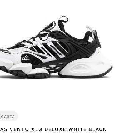
Додати
DAS VENTO XLG DELUXE WHITE BLACK
8
39
40
41