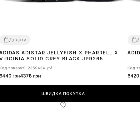
Додати
ADIDAS ADISTAR JELLYFISH X PHARRELL X
ADI
36
37
38
39
40
41
42
43
44
45
36
3
VIRGINIA SOLID GREY BLACK JP9265
Код товару:
S-2359434
Код т
6440 грн
4378 грн
6420
ШВИДКА ПОКУПКА