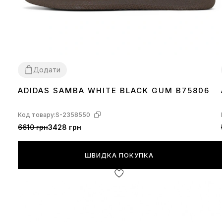
Додати
ADIDAS SAMBA WHITE BLACK GUM B75806
36
37
38
39
40
41
42
43
44
45
Код товару:
S-2358550
6610 грн
3428 грн
ШВИДКА ПОКУПКА