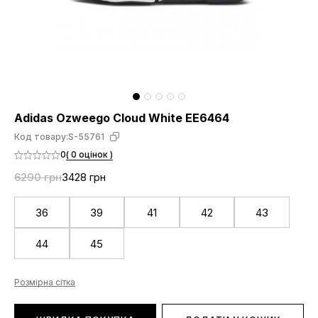
Adidas Ozweego Cloud White EE6464
Код товару:
S-55761
0
( 0 оцінок )
6290 грн
3428 грн
36
39
41
42
43
44
45
Розмірна сітка