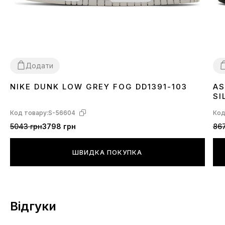
Додати
NIKE DUNK LOW GREY FOG DD1391-103
AS
36
37
38
39
40
41
42
43
44
45
3
SI
Код товару:
S-56604
Код
5043 грн
3798 грн
867
ШВИДКА ПОКУПКА
Відгуки