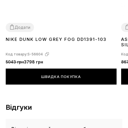
Додати
NIKE DUNK LOW GREY FOG DD1391-103
AS
36
37
38
39
40
41
42
43
44
45
3
SI
Код товару:
S-56604
Код
5043 грн
3798 грн
867
ШВИДКА ПОКУПКА
Відгуки