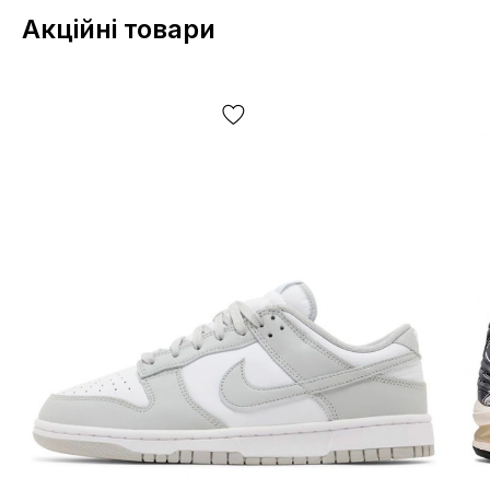
виробничний цикл та інше, залежно від багатьох
Акційні товари
факторів, у тому числі, але не виключно — від партії,
року випуску, країни виробника тощо!