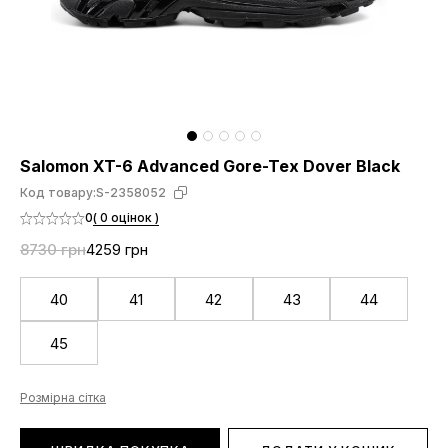
Salomon XT-6 Advanced Gore-Tex Dover Black
Код товару:
S-2358052
0
( 0 оцінок )
8730 грн
4259 грн
40
41
42
43
44
45
Розмірна сітка