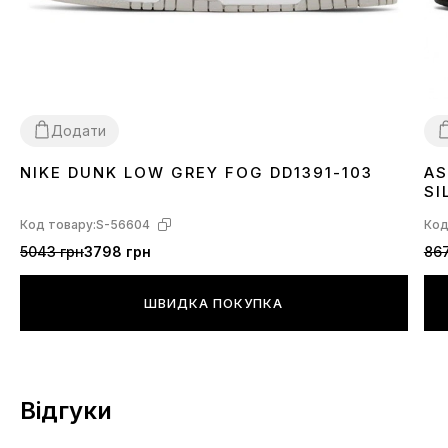
Додати
NIKE DUNK LOW GREY FOG DD1391-103
AS
36
37
38
39
40
41
42
43
44
45
3
SI
Код товару:
S-56604
Код
5043 грн
3798 грн
867
ШВИДКА ПОКУПКА
Відгуки