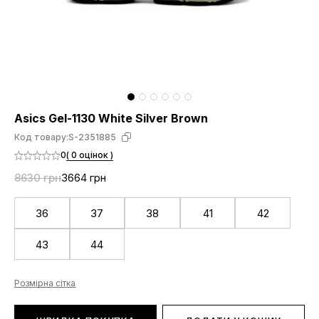
Asics Gel-1130 White Silver Brown
Код товару:
S-2351885
0
( 0 оцінок )
8630 грн
3664 грн
36
37
38
41
42
43
44
Розмірна сітка