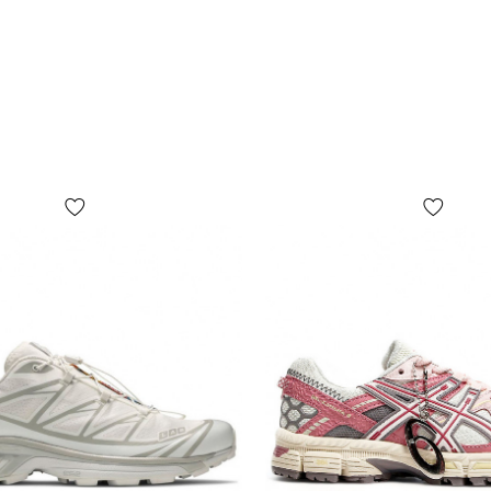
ВИЗНАЧИТИ
Фундамента
(інструкції
розмір»). С
взуття, не 
по-перше, в
прямо пропо
підліткам і 
менші за 40,
*Колір това
Вашого екра
**ДРІБНІ дет
змінені виро
року випуску