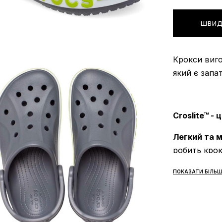
ШВИД
Крокси виго
який є запа
Croslite™ - ц
Легкий та м
робить кро
Зносостійк
ПОКАЗАТИ БІЛЬШ
тому крокси
Водонепрон
можна носит
Нетоксични