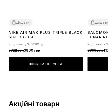
Додати
Додат
NIKE AIR MAX PLUS TRIPLE BLACK
SALOMON
36
37
38
39
40
41
42
43
44
45
36
37
38
40
604133-050
LUNAR R
Код товару:
S-56201
Код товару:
S
5922 грн
3860 грн
8890 грн
41
ШВИДКА ПОКУПКА
Акційні товари