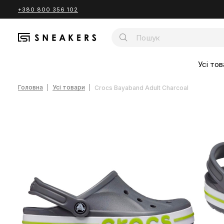
+380 800 356 102
Усі тов
Головна
Усі товари
Crocs Bayaband Adult Charcoal