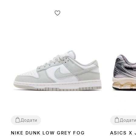
Додати
Додат
NIKE DUNK LOW GREY FOG
ASICS X
36
37
38
39
40
41
42
43
44
45
36
37
38
39