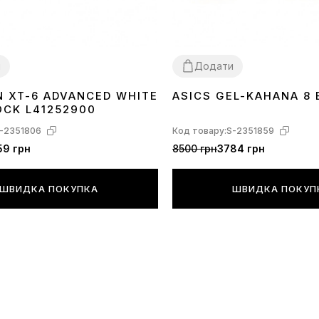
***При тран
пошкодження
розумінням.
и
Додати
 XT-6 ADVANCED WHITE
ASICS GEL-KAHANA 8 
41
42
43
44
45
36
37
38
39
40
41
43
OCK L41252900
-2351806
Код товару:
S-2351859
59 грн
8500 грн
3784 грн
ШВИДКА ПОКУПКА
ШВИДКА ПОКУП