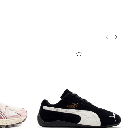
 РОЗМІР:
льно важливо — виміряти довжину стопи
 щодо вимірювання дивіться на стор. «Визначити
півставте довижну стопи із розмірною сіткою
хвилюйтесь за такі параметри як повнота чи об’єм,
зуття еластичне, а по-друге, ці параметри завжди
рційні до розміру. Не залежно від статі та віку
чоловікам, за необхідності, підходять розміри
 а жінкам — більше ніж 41.
ру може відрізнятися в залежності від налаштувань
ну;
алі (наприклад шви, їх форма і т.д.) можуть бути
бником в залежності від «рестайлінгу» моделі,
, партії тощо;