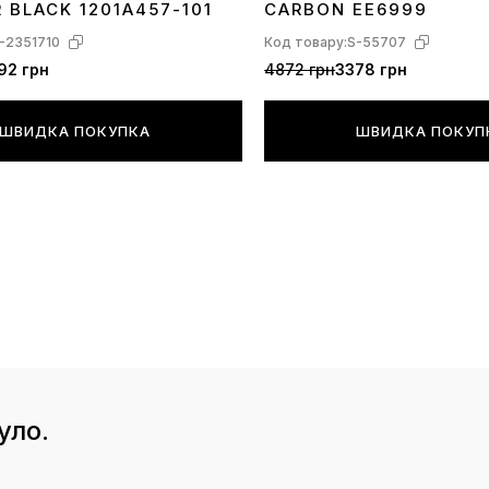
R BLACK 1201A457-101
CARBON EE6999
-2351710
Код товару:
S-55707
92 грн
4872 грн
3378 грн
ШВИДКА ПОКУПКА
ШВИДКА ПОКУП
уло.