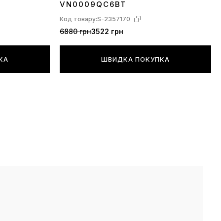
VN0009QC6BT
Код товару:
S-2357170
6880 грн
3522 грн
КА
ШВИДКА ПОКУПКА