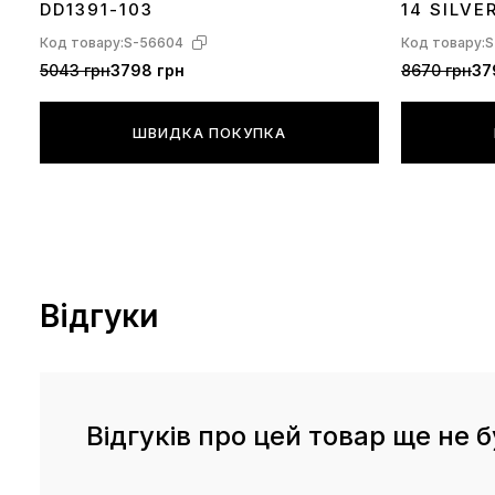
DD1391-103
14 SILVE
Код товару:
S-56604
Код товару:
S
5043 грн
3798 грн
8670 грн
37
ШВИДКА ПОКУПКА
Відгуки
Відгуків про цей товар ще не б