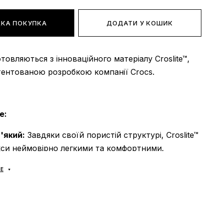
КА ПОКУПКА
ДОДАТИ У КОШИК
товляються з інноваційного матеріалу Croslite™,
тентованою розробкою компанії Crocs.
е:
'який:
Завдяки своїй пористій структурі, Croslite™
кси неймовірно легкими та комфортними.
ий:
Croslite™ стійкий до стирання та деформації,
Е
 прослужать вам довгі роки.
икний:
Croslite™ не вбирає воду, тому крокси
и в будь-яку погоду.
й:
Croslite™ безпечний для людей та