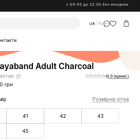
з 09:00 до 22:30 без вихідних
UA
RU
онтакти
ayaband Adult Charcoal
0
( 0 оцінок )
357145
0 грн
мір
Розмірна сітка
41
42
43
45