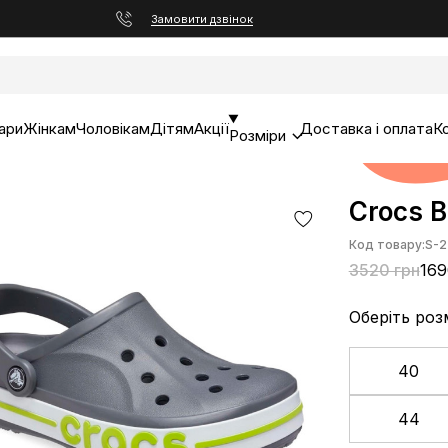
Замовити дзвінок
ари
Жінкам
Чоловікам
Дітям
Акції
Доставка і оплата
К
Розміри
Crocs B
Код товару:
S-2
3520 грн
169
Оберіть роз
40
44