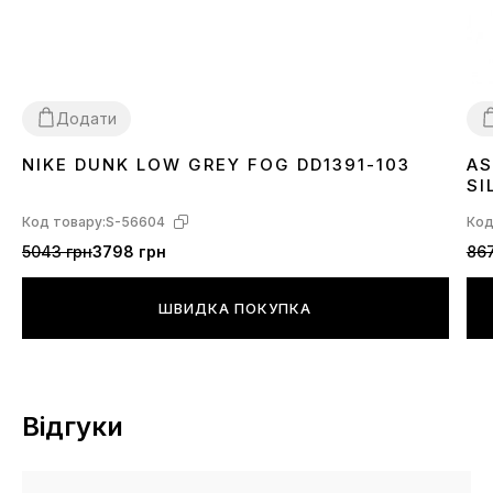
індивідуально до конкретної моделі кросівок Джордан.
Додати
NIKE DUNK LOW GREY FOG DD1391-103
AS
36
37
38
39
40
41
42
43
44
45
3
SI
Код товару:
S-56604
Код
5043 грн
3798 грн
867
ШВИДКА ПОКУПКА
Відгуки