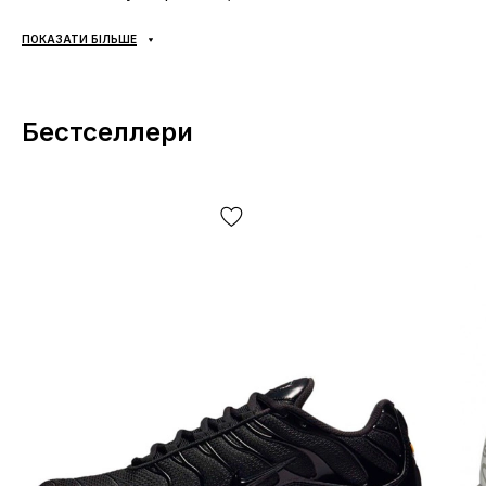
Виробник
: В'єтнам;
ПОКАЗАТИ БІЛЬШЕ
Доставка:
наложка «Нова Пошта», доставка кросівок
Джордан за 1-2 доби.
Самовивозу НЕМАЄ
;
Оплата:
при отриманні, після огляду та примірки взуття
Бестселлери
Jordan будь-яким зручним способом (готівка чи карта);
Якщо не підійшло:
відмовтесь від посили,
ЦЕ
БЕЗКОШТОВНО!
Повернення/обмін:
так, є.
Як визначити розмір кросівок Jordan?
Будь ласка, дотримуйтесь цих вказівок та будьте певні,
що кросівки однозначно Вам підійдуть. При виборі