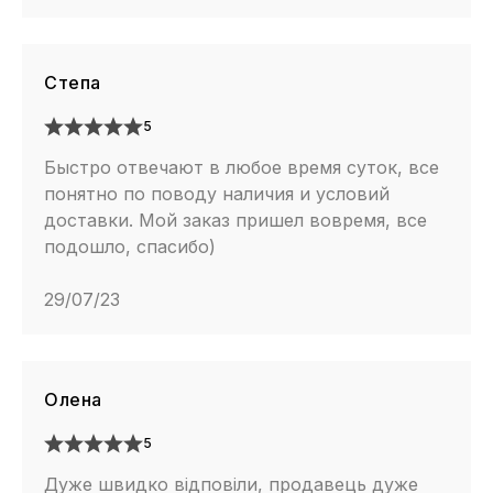
нагрівальних приладів, радіаторів, прямих променів
сонця і т.д. Це дуже важлива умова - щоб клей і нитки
не втратили своїх властивостей. Будьте впевнені -
Степа
Ваші кеди завжди будуть чистенькі і без неприємних
запахів.
5
Быстро отвечают в любое время суток, все
понятно по поводу наличия и условий
доставки. Мой заказ пришел вовремя, все
подошло, спасибо)
29/07/23
Олена
5
Дуже швидко відповіли, продавець дуже