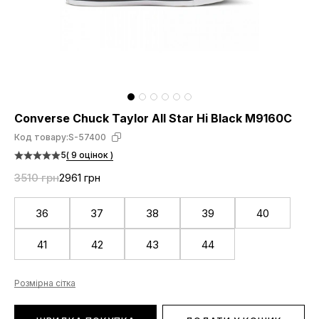
Converse Chuck Taylor All Star Hi Black M9160C
Код товару:
S-57400
5
( 9 оцінок )
3510 грн
2961 грн
36
37
38
39
40
41
42
43
44
Розмірна сітка