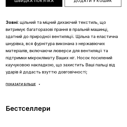
ШВИДКА ПОКУПКА
ДОДАТИ У КОШИК
Зовні
: щільний та міцний дихаючий текстиль, що
витримує багаторазові прання в пральній машинці,
здатний до природної вентиляції. Щільна та еластична
шнурівка, вся фурнітура виконана з нержавіючих
матеріалів, включаючи люверси для вентиляції та
підтримки мікроклімату Ваших ніг. Носок посилений
каучуковою накладкою, що захистить Ваші пальці від
ударів й додасть взуттю довговічності;
Всередині
: текстильна підкладка та м'яка устілка;
ПОКАЗАТИ БІЛЬШЕ
Підошва
: гнучка, багатошарова, зносостійка
вулканізована гума. Рельєфний візерунок для зчеплення
з покриттям, посилена окантовка для міцності виробу
Бестселлери
та гнучкості підошви;
Сезонність
: весна-літо, демісезон;
Виробник
: Китай, В'єтнам, Індія, Індонезія.