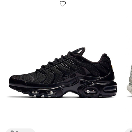
✅
Оберемо розмір правильно:
Любі друзі, будь-ласка, зверніть увагу на цю памятку,
особливо якщо Ви вперше обираєте кеди конверс.
Проте, навіть якщо замовляєте кеди вже вкотре -
інформація щодо розміру, зрештою, також буде
корисна, принаймні ми дуже старалися, аби все було
зрозуміло! Менше з тим, наш профіль - виключно кеди
конверс, ми вже багато років у грі, а тому знаємо
багацько про конверси, а особливо про їх розміри.
Повірте, ми краще за будь-якого клієнта знаємо як Вам
іноді буває важко визначитися із розміром, як легко
заплутатися серед великої кількості позначок: тут тобі
і американські, і європейські, і британські, і японські.
Тож який розмір обрати? Подібні задачі наші
професіонали менеджери вирішують кожен день
багато разів, допомогаючи кожному клієнту із вибором