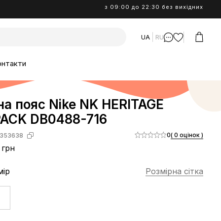
з 09:00 до 22:30 без вихідних
UA
RU
онтакти
на пояс Nike NK HERITAGE
ACK DB0488-716
0
( 0 оцінок )
353638
 грн
мір
Розмірна сітка