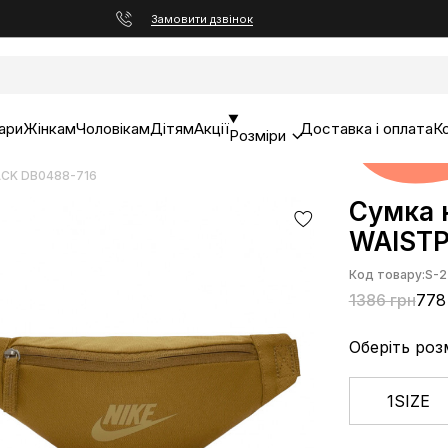
Замовити дзвінок
ари
Жінкам
Чоловікам
Дітям
Акції
Доставка і оплата
К
Розміри
ACK DB0488-716
Сумка 
WAISTP
Код товару:
S-2
1386 грн
778
Оберіть роз
1SIZE