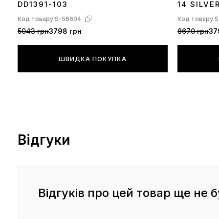
DD1391-103
14 SILVE
Код товару:
S-56604
Код товару:
S
5043 грн
3798 грн
8670 грн
37
ШВИДКА ПОКУПКА
Відгуки
Відгуків про цей товар ще не б