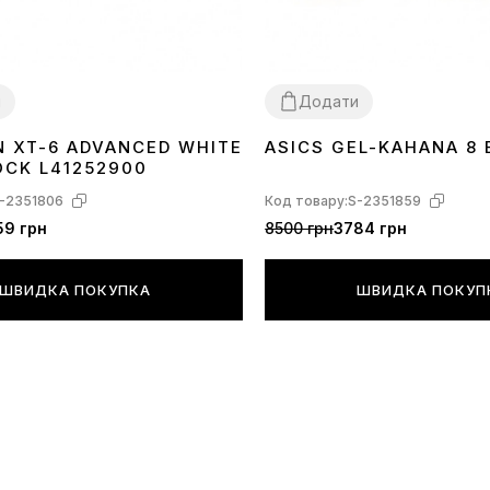
и
Додати
 XT-6 ADVANCED WHITE
ASICS GEL-KAHANA 8 
41
42
43
44
45
36
37
38
39
40
41
43
OCK L41252900
-2351806
Код товару:
S-2351859
59 грн
8500 грн
3784 грн
ШВИДКА ПОКУПКА
ШВИДКА ПОКУП