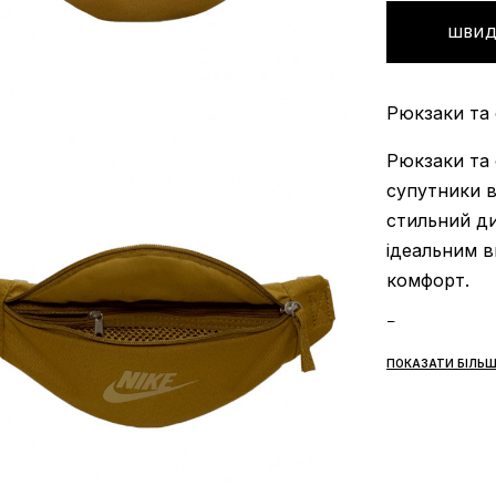
ШВИД
Рюкзаки та 
Рюкзаки та 
супутники в
стильний ди
ідеальним в
комфорт.
Рюкзаки та 
ПОКАЗАТИ БІЛЬШ
Стиль:
Рюкз
асортименті
аксесуар, я
Функціонал
урахуванням