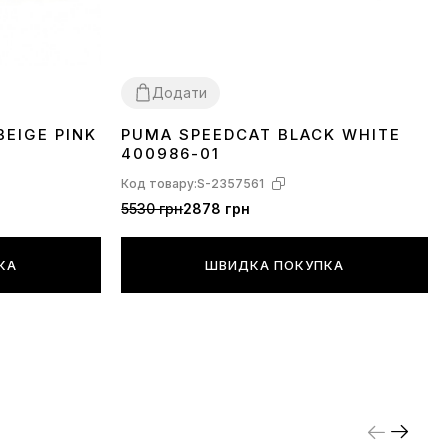
Додати
BEIGE PINK
PUMA SPEEDCAT BLACK WHITE
36
37
38
39
40
41
42
43
44
45
400986-01
Код товару:
S-2357561
5530 грн
2878 грн
КА
ШВИДКА ПОКУПКА