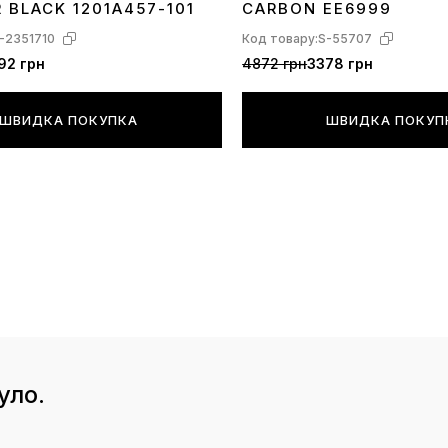
R BLACK 1201A457-101
CARBON EE6999
-2351710
Код товару:
S-55707
92 грн
4872 грн
3378 грн
ШВИДКА ПОКУПКА
ШВИДКА ПОКУП
уло.