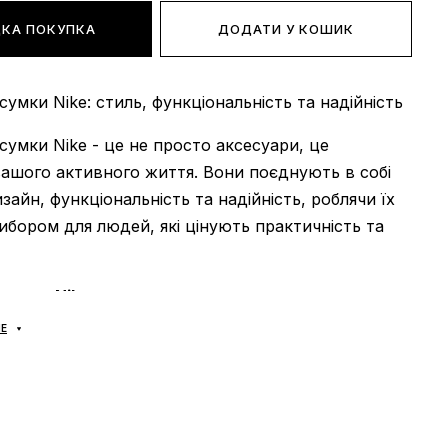
КА ПОКУПКА
ДОДАТИ У КОШИК
сумки Nike: стиль, функціональність та надійність
сумки Nike - це не просто аксесуари, це
ашого активного життя. Вони поєднують в собі
зайн, функціональність та надійність, роблячи їх
ибором для людей, які цінують практичність та
сумки Nike:
Е
аки та сумки Nike представлені в широкому
 моделей та кольорів, що дозволяє підібрати
кий ідеально підкреслить ваш стиль.
ьність:
Рюкзаки та сумки Nike розроблені з
 потреб сучасних людей. Вони мають зручні