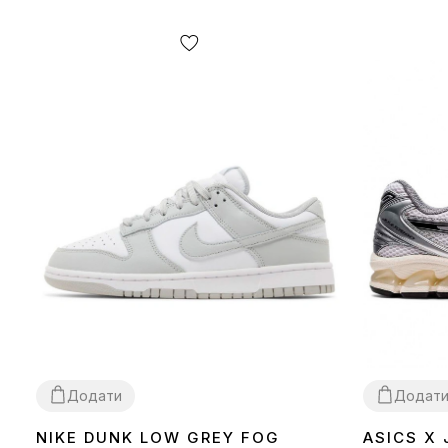
Додати
Додат
NIKE DUNK LOW GREY FOG
ASICS X
36
37
38
39
40
41
42
43
44
45
36
37
38
39