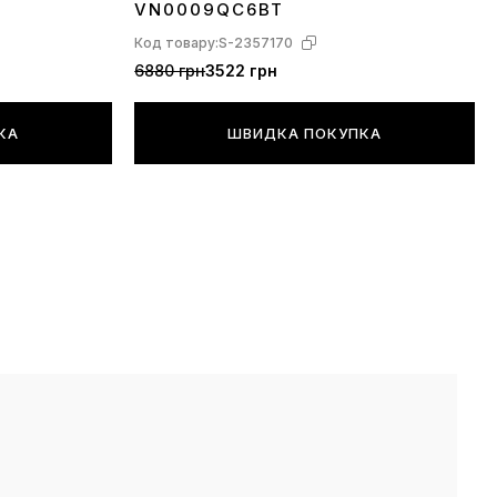
VN0009QC6BT
Код товару:
S-2357170
6880 грн
3522 грн
КА
ШВИДКА ПОКУПКА