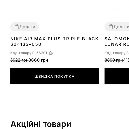
Додати
Додат
NIKE AIR MAX PLUS TRIPLE BLACK
SALOMON
36
37
38
39
40
41
42
43
44
45
36
37
38
40
604133-050
LUNAR R
Код товару:
S-56201
Код товару:
S
5922 грн
3860 грн
8890 грн
41
ШВИДКА ПОКУПКА
Акційні товари