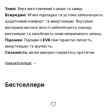
Зовні
: Верх виготовлений з шкіри та замші;
Всередині
: М'яка підкладка та устілка забезпечують
додатковий комфорт та амортизацію. Внутрішні
матеріали високої якості забезпечують хорошу
вентиляцію та запобігають появі неприємного запаху;
Підошва
: Підошва з
EVA
піни гарантує легкість,
амортизацію та зручність;
Сезонність
: може використовуватись протягом
всього року в залежності від погодних умов;
ПОКАЗАТИ БІЛЬШЕ
Виробник
: В'єтнам.
Усі товари доставляються виключно за допомогою
Бестселлери
компанії «НОВА ПОШТА», жодних інших варіантів
доставки — не передбачено! Оплата здійснюється при
отриманні, після огляду та примірки товару на відділенні
пошти. Вартість доставки товару та комісія за