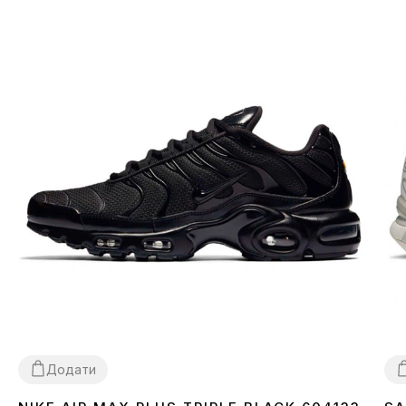
використання грошового переказу сплачується
покупцем окремо від вартості товару! Доставка
товару займає 1-3 доби від моменту підтвердження
замовлення. Товар можна обміняти чи повернути. У разі,
якщо щось не підійшло — покупець може абсолютно
безкоштовно відмовитися від посилки безпосередньо
на відділенні пошти!
*Залежно від налаштувань та якості роботи Вашого
гаджету колір товару, що зазначено на фото, може
дещо відрізнятися від реального!
*Певні незначні деталі товару та його комлпектації (у
тому числі, але не виключно — розташування
Додати
етикеток, бірок, їх форма, розмір або зміст, дрібні
принти, колір коробки чи пакувального паперу тощо)