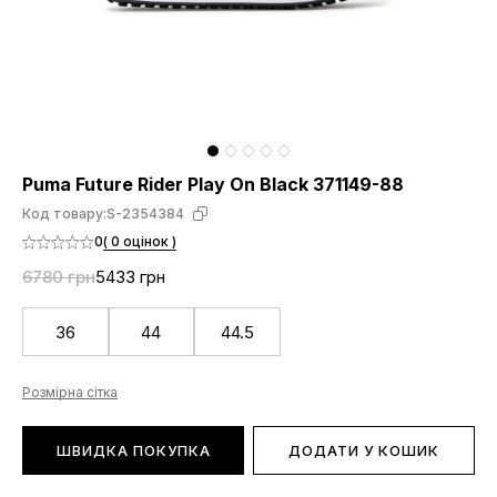
Puma Future Rider Play On Black 371149-88
Код товару:
S-2354384
0
( 0 оцінок )
6780 грн
5433 грн
36
44
44.5
Розмірна сітка
ШВИДКА ПОКУПКА
ДОДАТИ У КОШИК