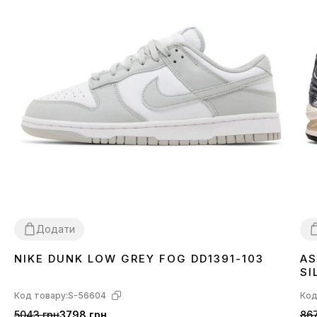
Додати
NIKE DUNK LOW GREY FOG DD1391-103
AS
36
37
38
39
40
41
42
43
44
45
3
SI
Код товару:
S-56604
Код
5043 грн
3798 грн
867