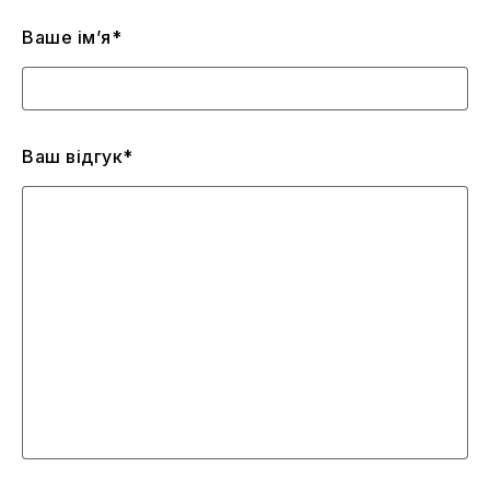
Ваше ім’я*
Ваш відгук*