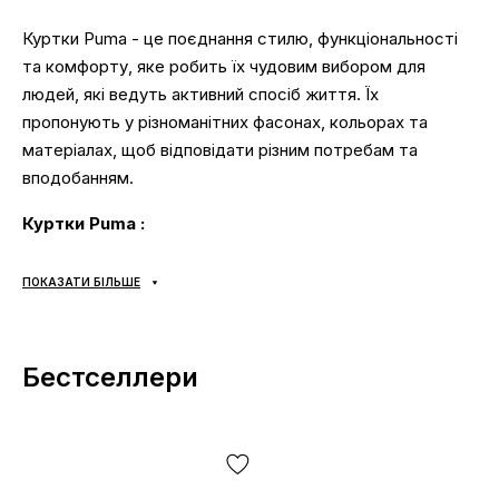
Куртки Puma - це поєднання стилю, функціональності
та комфорту, яке робить їх чудовим вибором для
людей, які ведуть активний спосіб життя. Їх
пропонують у різноманітних фасонах, кольорах та
матеріалах, щоб відповідати різним потребам та
вподобанням.
Куртки Puma :
Якість:
Куртки Puma виготовлені з міцних матеріалів та
ПОКАЗАТИ БІЛЬШЕ
якісної конструкції, тому вони прослужать вам довгі
роки.
Різноманіття:
Puma пропонує широкий вибір курток у
Бестселлери
різних фасонах, кольорах і розмірах, тому ви
обов'язково знайдете те, що підходить саме вам.
Стиль:
Куртки Puma мають сучасний дизайн, який
підходить як для чоловіків, так і для жінок. Їх можна
носити як для повсякденного носіння, так і для занять