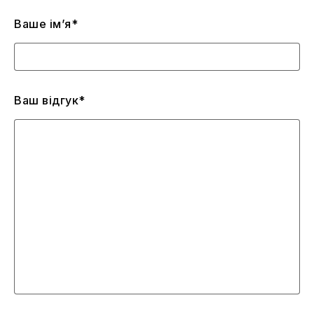
Ваше ім’я*
Ваш відгук*