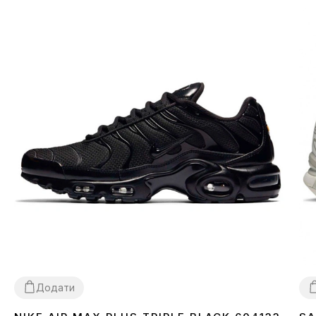
спортом.
Функціональність:
Куртки Puma розроблені для
забезпечення комфорту та захисту в будь-яку погоду.
Вони виготовлені з високоякісних матеріалів, що
відводять вологу, зігрівають і захищають від вітру та
дощу.
Додати