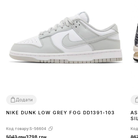
Додати
NIKE DUNK LOW GREY FOG DD1391-103
AS
36
37
38
39
40
41
42
43
44
45
3
SI
Код товару:
S-56604
Код
5043 грн
3798 грн
867