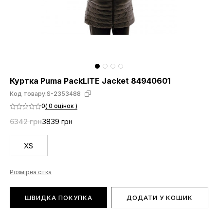
Куртка Puma PackLITE Jacket 84940601
Код товару:
S-2353488
0
( 0 оцінок )
6342 грн
3839 грн
XS
Розмірна сітка
ШВИДКА ПОКУПКА
ДОДАТИ У КОШИК