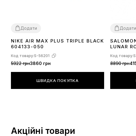
Додати
Додат
NIKE AIR MAX PLUS TRIPLE BLACK
SALOMON
36
37
38
39
40
41
42
43
44
45
36
37
38
39
604133-050
LUNAR R
Код товару:
S-56201
Код товару:
S
5922 грн
3860 грн
8890 грн
41
ШВИДКА ПОКУПКА
Акційні товари