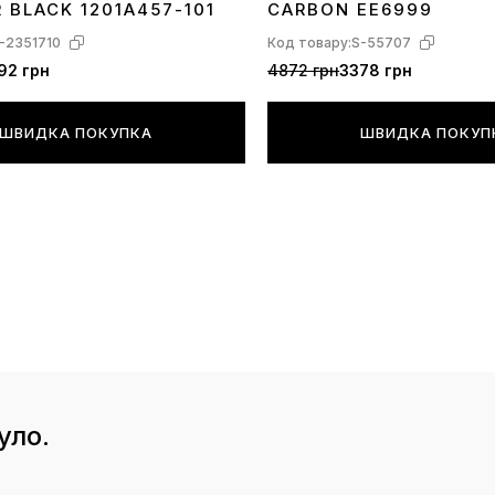
R BLACK 1201A457-101
CARBON EE6999
-2351710
Код товару:
S-55707
92 грн
4872 грн
3378 грн
ШВИДКА ПОКУПКА
ШВИДКА ПОКУП
уло.