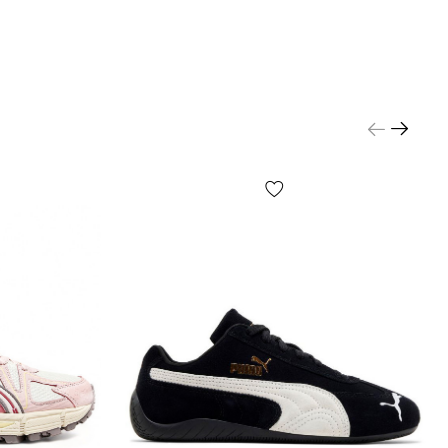
е виключно — розташування етикеток, бірок, їх
р або зміст, дрібні принти, колір коробки чи
о паперу тощо) можуть відрізнятися від зазнчених
кільки виробник може змінювати БЕЗ
Я, у тому числі, але не виключно — дизайн,
ю, виробничний цикл та інше, залежно від багатьох
тому числі, але не виключно — від партії, року
аїни виробника тощо!