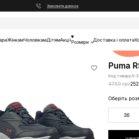
Замовити дзвінок
ари
Жінкам
Чоловікам
Дітям
Акції
Доставка і оплата
К
Розміри
Puma R
Код товару:
S-2
4750 грн
252
Оберіть роз
36
ШВИД