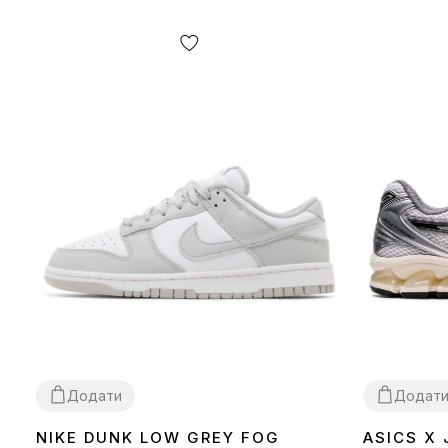
Додати
Додат
NIKE DUNK LOW GREY FOG
ASICS X
36
37
38
39
40
41
42
43
44
45
36
37
38
39