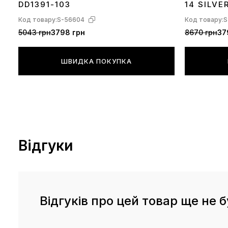
DD1391-103
14 SILVE
Код товару:
S-56604
Код товару:
S
5043 грн
3798 грн
8670 грн
37
ШВИДКА ПОКУПКА
Відгуки
Відгуків про цей товар ще не б