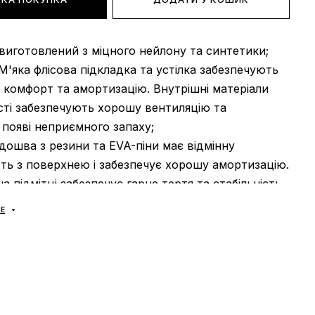
 виготовлений з міцного нейлону та синтетики;
 М'яка флісова підкладка та устілка забезпечують
комфорт та амортизацію. Внутрішні матеріали
сті забезпечують хорошу вентиляцію та
 появі неприємного запаху;
ідошва з резини та EVA-піни має відмінну
ть з поверхнею і забезпечує хорошу амортизацію.
а підмітці забезпечує гарне тертя та стабільність
Е
: Весна, зима, осінь;
В'єтнам.
доставляються виключно за допомогою компанії
А», жодних інших варіантів доставки — не