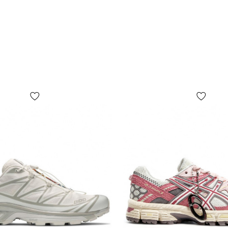
числі, але н
форма, розмі
пакувальног
на фото, ос
ПОПЕРЕДЖЕНН
комплектаці
факторів, у 
випуску, кр