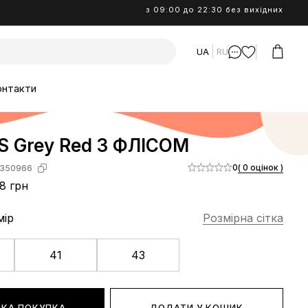
з 09:00 до 22:30 без вихідних
UA
RU
онтакти
S Grey Red З ФЛІСОМ
0
( 0 оцінок )
350966
8 грн
мір
Розмірна сітка
41
43
КА ПОКУПКА
ДОДАТИ У КОШИК