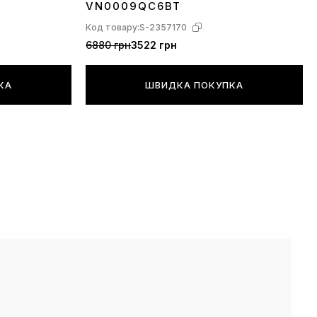
VN0009QC6BT
Код товару:
S-2357170
6880 грн
3522 грн
КА
ШВИДКА ПОКУПКА