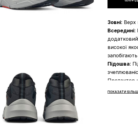
Зовні
: Верх
Всередині
:
додатковий 
високої яко
запобігають
Підошва
: П
зчеплюваніс
Протектор н
при ходьбі;
ПОКАЗАТИ БІЛЬШ
Сезонність
Виробник
: 
Усі товари 
«НОВА ПОШТ