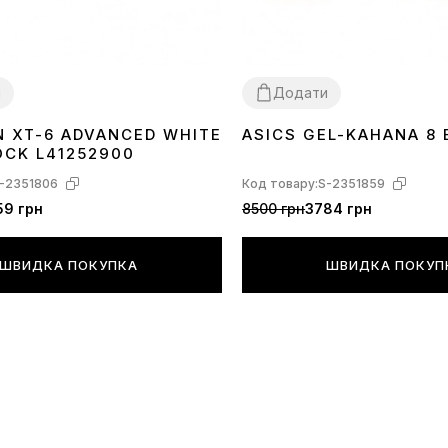
и
Додати
 XT-6 ADVANCED WHITE
ASICS GEL-KAHANA 8 
40
41
42
43
44
45
36
37
38
39
40
41
43
OCK L41252900
-2351806
Код товару:
S-2351859
59 грн
8500 грн
3784 грн
ШВИДКА ПОКУПКА
ШВИДКА ПОКУП