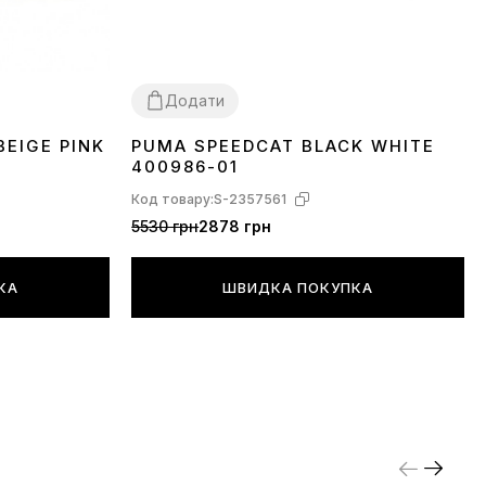
Додати
BEIGE PINK
PUMA SPEEDCAT BLACK WHITE
36
37
38
39
40
41
42
43
44
45
400986-01
Код товару:
S-2357561
5530 грн
2878 грн
КА
ШВИДКА ПОКУПКА