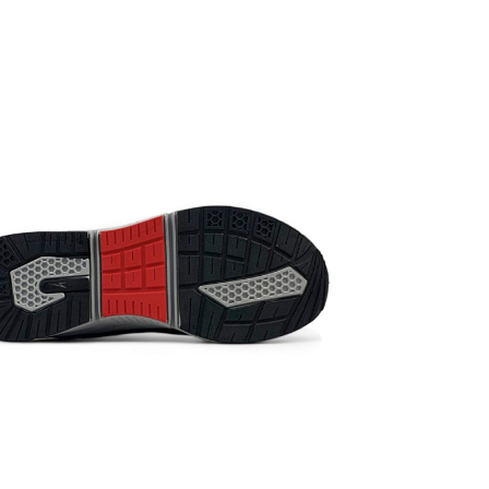
передбачено
огляду та п
доставки то
переказу сп
Доставка то
замовлення.
щось не пі
відмовитися
*Залежно ві
колір товар
від реальног
*Певні незна