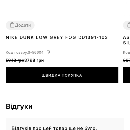
Додати
NIKE DUNK LOW GREY FOG DD1391-103
AS
36
37
38
39
40
41
42
43
44
45
3
SI
Код товару:
S-56604
Код
5043 грн
3798 грн
867
ШВИДКА ПОКУПКА
Відгуки
Відгуків про цей товар ще не було.