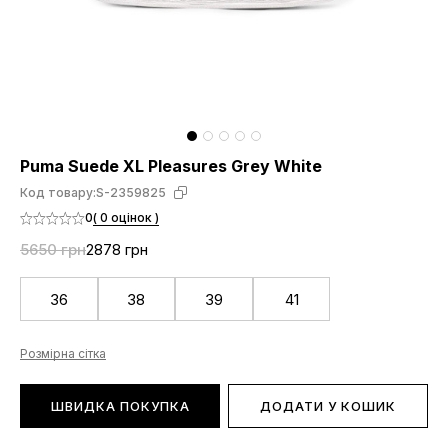
Puma Suede XL Pleasures Grey White
Код товару:
S-2359825
0
( 0 оцінок )
5650 грн
2878 грн
36
38
39
41
Розмірна сітка
ШВИДКА ПОКУПКА
ДОДАТИ У КОШИК