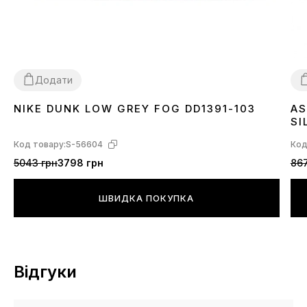
Додати
NIKE DUNK LOW GREY FOG DD1391-103
AS
36
37
38
39
40
41
42
43
44
45
3
SI
Код товару:
S-56604
Код
5043 грн
3798 грн
867
ШВИДКА ПОКУПКА
Відгуки