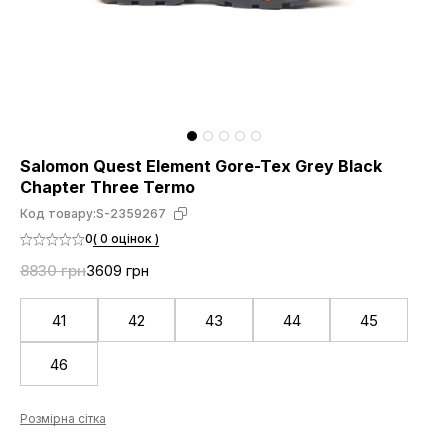
Salomon Quest Element Gore-Tex Grey Black
Chapter Three Termo
Код товару:
S-2359267
0
( 0 оцінок )
8830 грн
3609 грн
41
42
43
44
45
46
Розмірна сітка