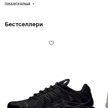
ПОКАЗАТИ БІЛЬШЕ
Доставка:
наложка «Нова Пошта», доставка кросівок
Джордан за 1-2 доби.
Самовивозу НЕМАЄ
;
Оплата:
при отриманні, після огляду та примірки взуття
Бестселлери
Jordan будь-яким зручним способом (готівка чи карта);
Якщо не підійшло:
відмовтесь від посили,
ЦЕ
БЕЗКОШТОВНО!
Повернення/обмін:
так, є.
Як визначити розмір кросівок Jordan?
Будь ласка, дотримуйтесь цих вказівок та будьте певні,
що кросівки однозначно Вам підійдуть. При виборі
розміру Jordan (та й будь-яких інших кросівок