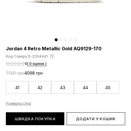
Jordan 4 Retro Metallic Gold AQ9129-170
Код товару:
S-2354441
0
( 0 оцінок )
7150 грн
4098 грн
41
42
43
44
45
Розмірна сітка
ШВИДКА ПОКУПКА
ДОДАТИ У КОШИК