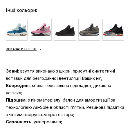
Інші кольори:
ПОКАЗАТИ БІЛЬШЕ
Зовні
: взуття виконано з шкіри, присутні синтетичні
вставки для безгоданної вентиляції Ваших ніг;
Всередині
: м'яка текстильна підкладка, дихаюча
устілка;
Підошва
: з піноматеріалу, балон для амортизації за
технологією Air-Sole в області п'ятки. Резинова підмітка
з чіпким візерунком протектора;
Сезонність
: універсальна;
Виробник
: В'єтнам;