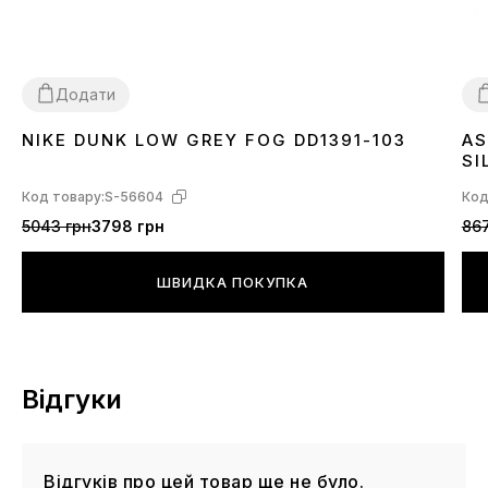
Додати
NIKE DUNK LOW GREY FOG DD1391-103
AS
36
37
38
39
40
41
42
43
44
45
3
SI
Код товару:
S-56604
Код
5043 грн
3798 грн
867
ШВИДКА ПОКУПКА
Відгуки
Відгуків про цей товар ще не було.