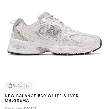
Добавить
NEW BALANCE 530 WHITE SILVER
36
37
38
39
40
41
42
43
44
45
MR530EMA
Код товара:
S-56801