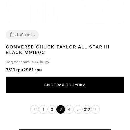
Добавить
CONVERSE CHUCK TAYLOR ALL STAR HI
36
37
38
39
40
41
42
43
44
BLACK M9160C
Код товара:
S-57400
3510 грн
2961 грн
БЫСТРАЯ ПОКУПКА
1
2
3
4
...
213