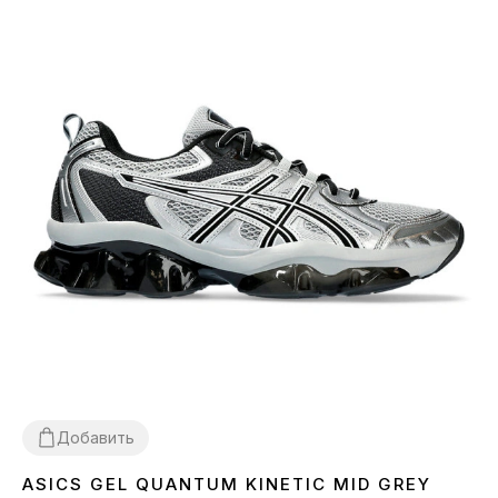
Добавить
ASICS GEL QUANTUM KINETIC MID GREY
36
37
38
39
40
41
42
43
44
45