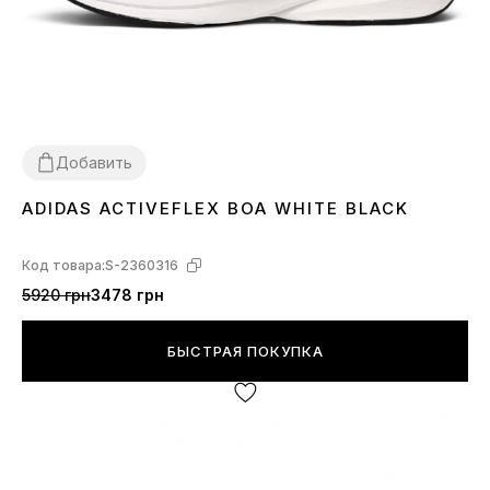
Добавить
ADIDAS ACTIVEFLEX BOA WHITE BLACK
41
42
43
44
Код товара:
S-2360316
5920 грн
3478 грн
БЫСТРАЯ ПОКУПКА