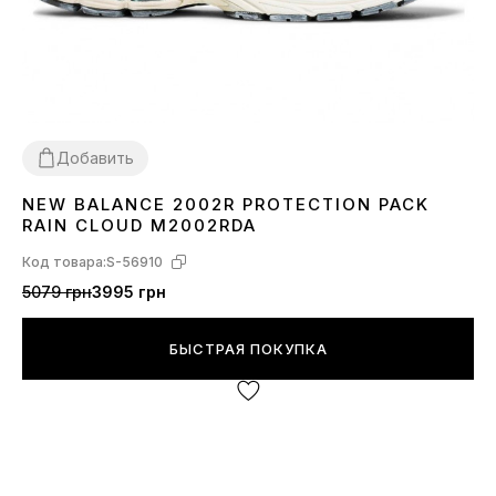
Добавить
NEW BALANCE 2002R PROTECTION PACK
36
37
38
39
40
41
42
43
44
RAIN CLOUD M2002RDA
Код товара:
S-56910
5079 грн
3995 грн
БЫСТРАЯ ПОКУПКА