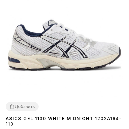
Добавить
ASICS GEL 1130 WHITE MIDNIGHT 1202A164-
36
37
38
39
41
42
43
44
110