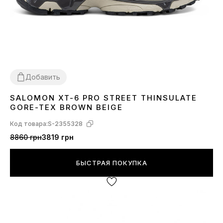
Добавить
SALOMON XT-6 PRO STREET THINSULATE
41
42
43
44
45
46
GORE-TEX BROWN BEIGE
Код товара:
S-2355328
8860 грн
3819 грн
БЫСТРАЯ ПОКУПКА