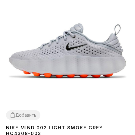
Добавить
NIKE MIND 002 LIGHT SMOKE GREY
36
37
38
39
40
41
42
43
44
45
HQ4308-003