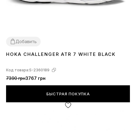
Добавить
HOKA CHALLENGER ATR 7 WHITE BLACK
41
43
44
45
46
Код товара:
S-2360189
7390 грн
3767 грн
БЫСТРАЯ ПОКУПКА