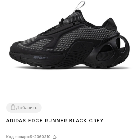
Добавить
ADIDAS EDGE RUNNER BLACK GREY
36
37
38
39
40
41
42
43
44
Код товара:
S-2360310