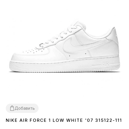
Добавить
NIKE AIR FORCE 1 LOW WHITE '07 315122-111
36
37
38
39
40
41
42
43
44
45
46