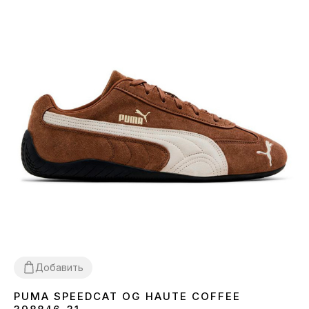
Добавить
PUMA SPEEDCAT OG HAUTE COFFEE
36
37
38
39
40
41
43
44