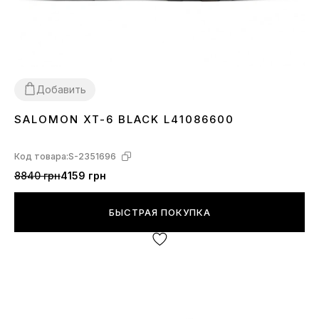
Добавить
SALOMON XT-6 BLACK L41086600
40
41
42
43
44
45
Код товара:
S-2351696
8840 грн
4159 грн
БЫСТРАЯ ПОКУПКА