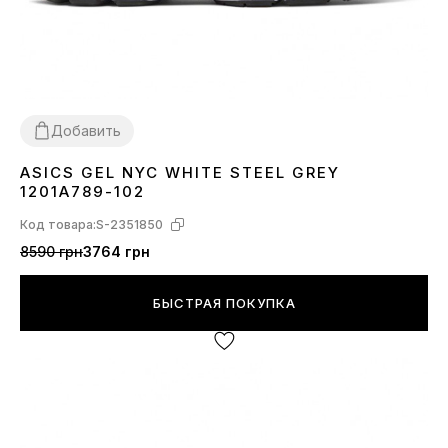
Добавить
ASICS GEL NYC WHITE STEEL GREY
36
37
38
39
40
41
42
43
44
45
1201A789-102
Код товара:
S-2351850
8590 грн
3764 грн
БЫСТРАЯ ПОКУПКА