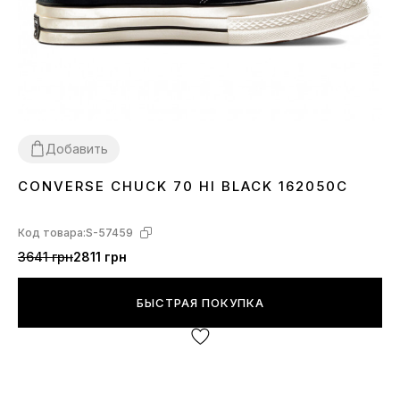
Добавить
CONVERSE CHUCK 70 HI BLACK 162050C
36
37
38
39
40
41
42
43
44
Код товара:
S-57459
3641 грн
2811 грн
БЫСТРАЯ ПОКУПКА