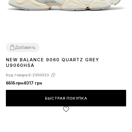
Добавить
NEW BALANCE 9060 QUARTZ GREY
36
37
38
39
40
41
42
43
44
45
U9060HSA
Код товара:
S-2350023
6515 грн
4017 грн
БЫСТРАЯ ПОКУПКА