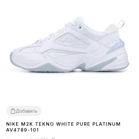
Добавить
NIKE M2K TEKNO WHITE PURE PLATINUM
36
37
38
39
40
41
43
44
45
AV4789-101