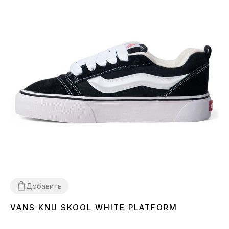
Добавить
VANS KNU SKOOL WHITE PLATFORM
36
37
38
39
40
41
42
43
44
45